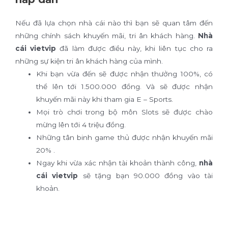
Nếu đã lựa chọn nhà cái nào thì bạn sẽ quan tâm đến
những chính sách khuyến mãi, tri ân khách hàng.
Nhà
cái vietvip
đã làm được điều này, khi liên tục cho ra
những sự kiện tri ân khách hàng của mình.
Khi bạn vừa đến sẽ được nhận thưởng 100%, có
thể lên tới 1.500.000 đồng. Và sẽ được nhận
khuyến mãi này khi tham gia E – Sports.
Mọi trò chơi trong bộ môn Slots sẽ được chào
mừng lên tới 4 triệu đồng.
Những tân binh game thủ được nhận khuyến mãi
20% .
Ngay khi vừa xác nhận tài khoản thành công,
nhà
cái vietvip
sẽ tặng bạn 90.000 đồng vào tài
khoản.