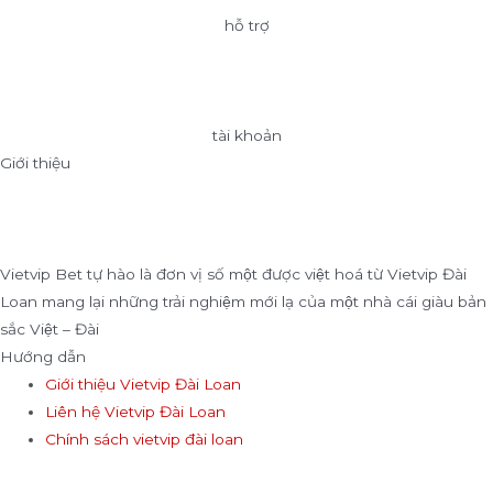
hỗ trợ
tài khoản
Giới thiệu
Vietvip Bet tự hào là đơn vị số một được việt hoá từ Vietvip Đài
Loan mang lại những trải nghiệm mới lạ của một nhà cái giàu bản
sắc Việt – Đài
Hướng dẫn
Giới thiệu Vietvip Đài Loan
Liên hệ Vietvip Đài Loan
Chính sách vietvip đài loan