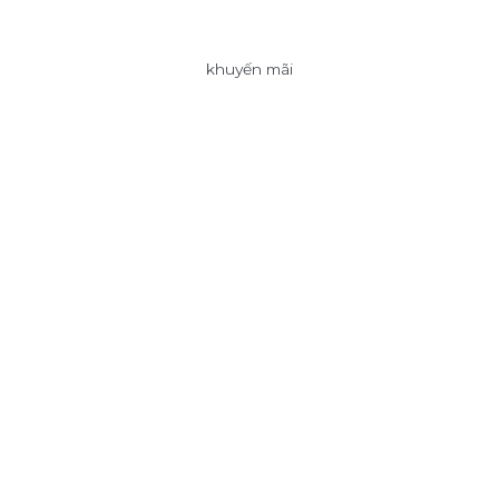
khuyến mãi