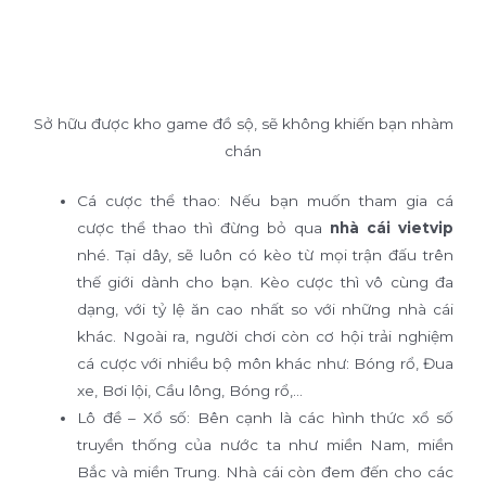
Sở hữu được kho game đồ sộ, sẽ không khiến bạn nhàm
chán
Cá cược thể thao: Nếu bạn muốn tham gia cá
cược thể thao thì đừng bỏ qua
nhà cái vietvip
nhé. Tại dây, sẽ luôn có kèo từ mọi trận đấu trên
thế giới dành cho bạn. Kèo cược thì vô cùng đa
dạng, với tỷ lệ ăn cao nhất so với những nhà cái
khác. Ngoài ra, người chơi còn cơ hội trải nghiệm
cá cược với nhiều bộ môn khác như: Bóng rổ, Đua
xe, Bơi lội, Cầu lông, Bóng rổ,…
Lô đề – Xổ số: Bên cạnh là các hình thức xổ số
truyền thống của nước ta như miền Nam, miền
Bắc và miền Trung. Nhà cái còn đem đến cho các