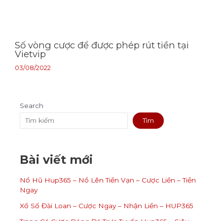
Số vòng cược để được phép rút tiền tại
Vietvip
03/08/2022
Search
Tìm
Bài viết mới
Nổ Hũ Hup365 – Nổ Lên Tiền Vạn – Cược Liền – Tiền
Ngay
Xổ Số Đài Loan – Cược Ngay – Nhận Liền – HUP365