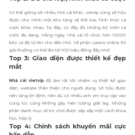
Có thể giống với nhiều nhà cái khác, vietvip cũng sở hữu
được cho mình một kho tàng về thể loại, hình thức cá
cược khác nhau. Tại đây, có đầy đủ những bộ môn cá
cược đa dạng. Hằng ngày, nhà cái tổ chức hơn 10000
kèo cá độ từ lớn cho đến nhỏ. Về phần casino online thì
giải thưởng có thể lên tới 100 triệu đồng đấy nhé!
Top 3: Giao diện được thiết kế đẹp
mắt
Nhà cái vietvip
đã làm rất tốt nhiệm vụ thiết kế giao
diện, website thân thiện cho người dùng. Sở hữu được
nền tảng ổn định, nên dù có nhiều anh em truy cập vào
cùng lúc cũng không gây hiện tượng giật lag. Những
phần danh mục về trò chơi được sắp xếp một cách khoa
học, hợp lý.
Top 4: Chính sách khuyến mãi cực
hấp dẫn