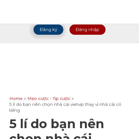
Skip
to
Main
content
Men
Đăng ký
Đăng nhập
Home
Mẹo cược - Tip cược
5 lí do bạn nên chọn nhà cái vietvip thay vì nhà cái có
tiếng
5 lí do bạn nên
chọn nhà cái