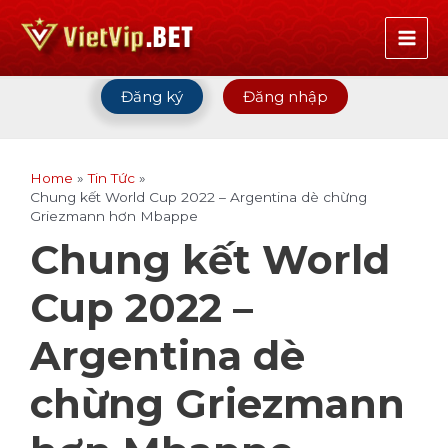
Đăng ký
Đăng nhập
Home
Tin Tức
Chung kết World Cup 2022 – Argentina dè chừng
Griezmann hơn Mbappe
Chung kết World
Cup 2022 –
Argentina dè
chừng Griezmann