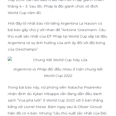
thắng 4 – 3. Sau đó, Pháp là đội giành chức vô địch
World Cup năm đó.
Mới đây tờ nhật báo nổi tiếng Argentina La Nacion có
bài báo gây chú ý với nhan đề “Antoine Griezmann: Cầu
thủ xuất sắc nhất của ĐT Pháp tại World Cup sắp tái đấu
Argentina và sự ảnh hưởng của anh ấy đối với đội bóng
của Deschamps”.
Argentina vs Pháp đối đầu nhau ở trận chung kết
World Cup 2022
Trong bài báo này, nữ phóng viên Natacha Pisarenko
nhận định dù Kylian Mbappe vẫn đang dẫn đầu danh
sách “Vua phá lưới” ở World Cup 2022 với 5 bàn thắng
bằng với Lionel Messi. Bám ngay sau là Olivier Giroud
hiện đã có 4 bàn. Nhưng “cầu thủ xuất sắc nhất của Đội