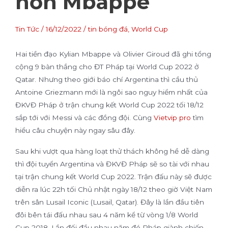
hơn Mbappe
Tin Tức
/
16/12/2022
/
tin bóng đá
,
World Cup
Hai tiền đạo Kylian Mbappe và Olivier Giroud đã ghi tổng
cộng 9 bàn thắng cho ĐT Pháp tại World Cup 2022 ở
Qatar. Nhưng theo giới báo chí Argentina thì cầu thủ
Antoine Griezmann mới là ngôi sao nguy hiểm nhất của
ĐKVĐ Pháp ở trận chung kết World Cup 2022 tối 18/12
sắp tới với Messi và các đồng đội. Cùng
Vietvip pro
tìm
hiểu câu chuyện này ngay sâu đây.
Sau khi vượt qua hàng loạt thử thách không hề dễ dàng
thì đội tuyển Argentina và ĐKVĐ Pháp sẽ so tài với nhau
tại trận chung kết World Cup 2022. Trận đấu này sẽ được
diễn ra lúc 22h tối Chủ nhật ngày 18/12 theo giờ Việt Nam
trên sân Lusail Iconic (Lusail, Qatar). Đây là lần đầu tiên
đôi bên tái đấu nhau sau 4 năm kể từ vòng 1/8 World
Cup 2018. Lần đối đầu nhau năm đó Pháp giành chiến