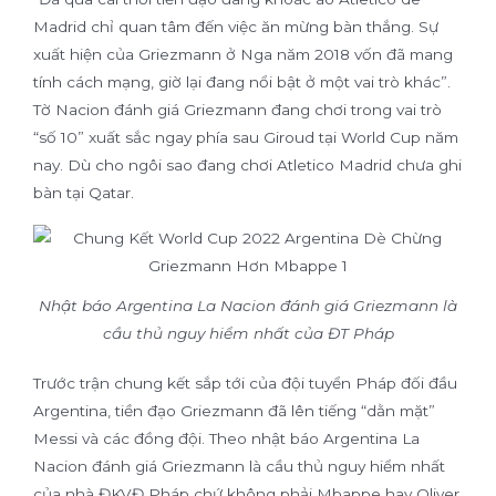
Madrid chỉ quan tâm đến việc ăn mừng bàn thắng. Sự
xuất hiện của Griezmann ở Nga năm 2018 vốn đã mang
tính cách mạng, giờ lại đang nổi bật ở một vai trò khác”.
Tờ Nacion đánh giá Griezmann đang chơi trong vai trò
“số 10” xuất sắc ngay phía sau Giroud tại World Cup năm
nay. Dù cho ngôi sao đang chơi Atletico Madrid chưa ghi
bàn tại Qatar.
Nhật báo Argentina La Nacion đánh giá Griezmann là
cầu thủ nguy hiểm nhất của ĐT Pháp
Trước trận chung kết sắp tới của đội tuyển Pháp đối đầu
Argentina, tiền đạo Griezmann đã lên tiếng “dằn mặt”
Messi và các đồng đội. Theo nhật báo Argentina La
Nacion đánh giá Griezmann là cầu thủ nguy hiểm nhất
của nhà ĐKVĐ Pháp chứ không phải Mbappe hay Oliver