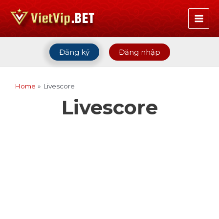
Đăng ký
Đăng nhập
Home
Livescore
Livescore