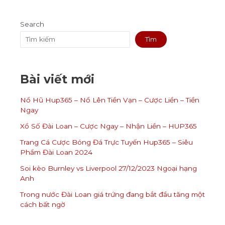
Search
Tìm
Bài viết mới
Nổ Hũ Hup365 – Nổ Lên Tiền Vạn – Cược Liền – Tiền
Ngay
Xổ Số Đài Loan – Cược Ngay – Nhận Liền – HUP365
Trang Cá Cược Bóng Đá Trực Tuyến Hup365 – Siêu
Phẩm Đài Loan 2024
Soi kèo Burnley vs Liverpool 27/12/2023 Ngoại hạng
Anh
Trong nước Đài Loan giá trứng đang bắt đầu tăng một
cách bất ngờ