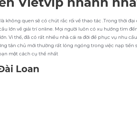
n Vietvip nhanh nhất 
 là không quen sẽ có chút rắc rối về thao tác .Trong thời 
ầu lớn về giải trí online. Mọi người luôn có xu hướng tìm đ
ớn. Vì thế, đã có rất nhiều nhà cái ra đời để phục vụ nhu 
hững tân chủ mới thường rất lóng ngóng trong việc nạp tiền 
n một cách cụ thể nhất
Đài Loan