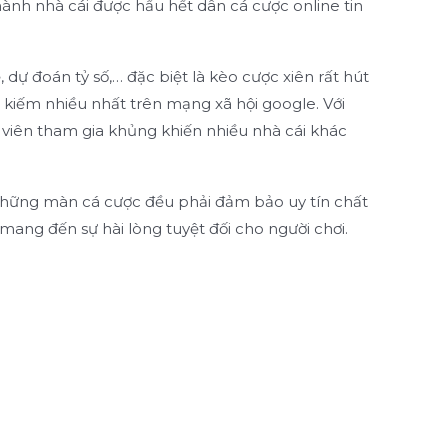
hành nhà cái được hầu hết dân cá cược online tin
, dự đoán tỷ số,… đặc biệt là kèo cược xiên rất hút
ìm kiếm nhiều nhất trên mạng xã hội google. Với
 viên tham gia khủng khiến nhiều nhà cái khác
à những màn cá cược đều phải đảm bảo uy tín chất
mang đến sự hài lòng tuyệt đối cho người chơi.