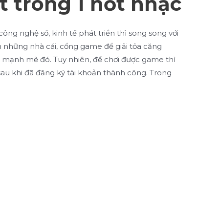
trong 1 nốt nhạc
đại công nghệ số, kinh tế phát triển thì song song với
ến những nhà cái, cổng game để giải tỏa căng
cầu mạnh mẽ đó. Tuy nhiên, để chơi được game thì
sau khi đã đăng ký tài khoản thành công. Trong