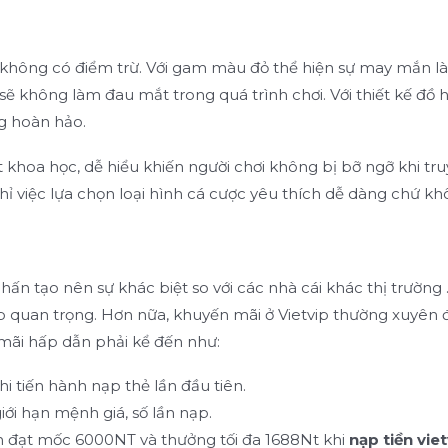
tế không có điểm trừ. Với gam màu đỏ thể hiện sự may mắn là 
 sẽ không làm đau mắt trong quá trình chơi. Với thiết kế đồ 
ng hoàn hảo.
 khoa học, dễ hiểu khiến người chơi không bị bỡ ngỡ khi tr
chỉ việc lựa chọn loại hình cá cược yêu thích dễ dàng chứ k
ấn tạo nên sự khác biệt so với các nhà cái khác thị trường 
p quan trọng. Hơn nữa, khuyến mãi ở Vietvip thường xuyên 
 mãi hấp dẫn phải kể đến như:
i tiến hành nạp thẻ lần đầu tiên.
iới hạn mệnh giá, số lần nạp.
n đạt mốc 6000NT và thưởng tối đa 1688Nt khi
nạp tiền vie