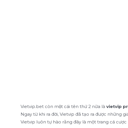
Vietvip.bet còn một cái tên thứ 2 nữa là
vietvip p
Ngay từ khi ra đời, Vietvip đã tạo ra được những 
Vietvip luôn tự hào rằng đây là một trang cá cượ