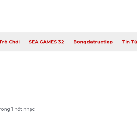
 Trò Chơi
SEA GAMES 32
Bongdatructiep
Tin T
ong 1 nốt nhạc