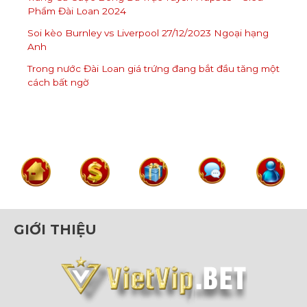
Phẩm Đài Loan 2024
Soi kèo Burnley vs Liverpool 27/12/2023 Ngoại hạng
Anh
Trong nước Đài Loan giá trứng đang bắt đầu tăng một
cách bất ngờ
HỖ TRỢ
TRANG CHỦ
VÍ TIỀN
KHUYẾN MÃI
TÀI KHOẢN
GIỚI THIỆU