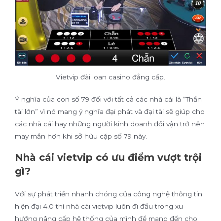
Vietvip đài loan casino đẳng cấp.
Ý nghĩa của con số 79 đối với tất cả các nhà cái là “Thần
tài lớn” vì nó mang ý nghĩa đại phát và đại tài sẽ giúp cho
các nhà cái hay những người kinh doanh đổi vận trở nên
may mắn hơn khi sở hữu cặp số 79 này.
Nhà cái
vietvip có ưu điểm vượt trội
gì?
Với sự phát triển nhanh chóng của công nghệ thông tin
hiện đại 4.0 thì nhà cái vietvip luôn đi đầu trong xu
hướng nâng cấp hệ thống của mình để mang đến cho