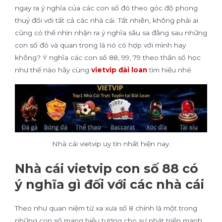
ngay ra ý nghĩa của các con số đó theo góc độ phong
thuỷ đối với tất cả các nhà cái. Tất nhiên, không phải ai
cũng có thể nhìn nhận ra ý nghĩa sâu sa đằng sau những
con số đó và quan trọng là nó có hợp với mình hay
không? Ý nghĩa các con số
88, 99, 79 theo thần số học
như thế nào hãy cùng
vietvip đài loan
tìm hiểu nhé.
Nhà cái vietvip uy tín nhất hiện nay.
Nhà cái vietvip con số 88 có
ý nghĩa gì đối với các nhà cái
Theo như quan niệm từ xa xưa số 8 chính là một trong
những con số mang biểu tượng cho sự phát triển mạnh