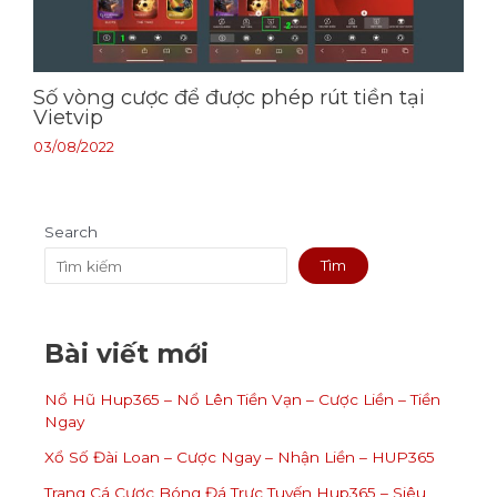
Số vòng cược để được phép rút tiền tại
Vietvip
03/08/2022
Search
Tìm
Bài viết mới
Nổ Hũ Hup365 – Nổ Lên Tiền Vạn – Cược Liền – Tiền
Ngay
Xổ Số Đài Loan – Cược Ngay – Nhận Liền – HUP365
Trang Cá Cược Bóng Đá Trực Tuyến Hup365 – Siêu