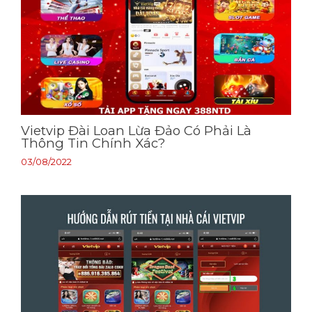
Vietvip Đài Loan Lừa Đảo Có Phải Là
Thông Tin Chính Xác?
03/08/2022