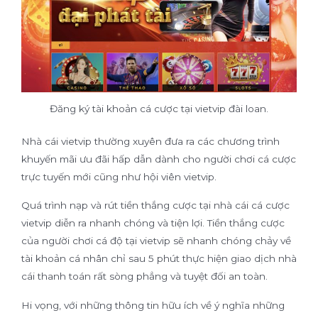
Đăng ký tài khoản cá cược tại vietvip đài loan.
Nhà cái vietvip thường xuyên đưa ra các chương trình
khuyến mãi ưu đãi hấp dẫn dành cho người chơi cá cược
trực tuyến mới cũng như hội viên vietvip.
Quá trình nạp và rút tiền thắng cược tại nhà cái cá cược
vietvip diễn ra nhanh chóng và tiện lợi. Tiền thắng cược
của người chơi cá độ tại vietvip sẽ nhanh chóng chảy về
tài khoản cá nhân chỉ sau 5 phút thực hiện giao dịch nhà
cái thanh toán rất sòng phẳng và tuyệt đối an toàn.
Hi vọng, với những thông tin hữu ích về ý nghĩa những