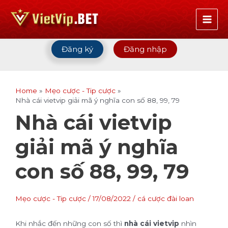
Đăng ký
Đăng nhập
Home
Mẹo cược - Tip cược
Nhà cái vietvip giải mã ý nghĩa con số 88, 99, 79
Nhà cái vietvip
giải mã ý nghĩa
con số 88, 99, 79
Mẹo cược - Tip cược
/
17/08/2022
/
cá cược đài loan
Khi nhắc đến những con số thì
nhà cái vietvip
nhìn