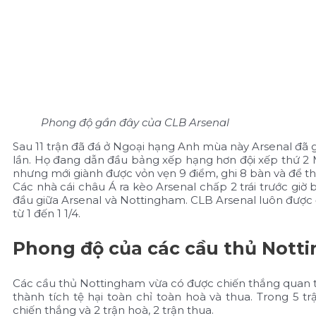
Phong độ gần đây của CLB Arsenal
Sau 11 trận đã đá ở Ngoại hạng Anh mùa này Arsenal đã g
lần. Họ đang dẫn đầu bảng xếp hạng hơn đội xếp thứ 2 
nhưng mới giành được vỏn vẹn 9 điểm, ghi 8 bàn và để thủn
Các nhà cái châu Á ra kèo Arsenal chấp 2 trái trước giờ
đầu giữa Arsenal và Nottingham. CLB Arsenal luôn được
từ 1 đến 1 1/4.
Phong độ của các cầu thủ Nott
Các cầu thủ Nottingham vừa có được chiến thắng quan t
thành tích tệ hại toàn chỉ toàn hoà và thua. Trong 5 
chiến thắng và 2 trận hoà, 2 trận thua.