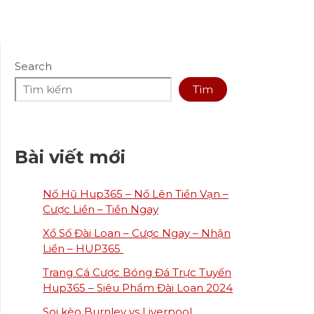
Search
Tìm
Bài viết mới
Nổ Hũ Hup365 – Nổ Lên Tiền Vạn –
Cược Liền – Tiền Ngay
Xổ Số Đài Loan – Cược Ngay – Nhận
Liền – HUP365
Trang Cá Cược Bóng Đá Trực Tuyến
Hup365 – Siêu Phẩm Đài Loan 2024
Soi kèo Burnley vs Liverpool