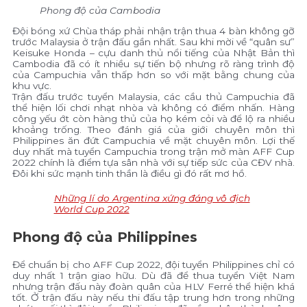
Phong độ của Cambodia
Đội bóng xứ Chùa tháp phải nhận trận thua 4 bàn không gỡ
trước Malaysia ở trận đấu gần nhất. Sau khi mời về “quân sư”
Keisuke Honda – cựu danh thủ nổi tiếng của Nhật Bản thì
Cambodia đã có ít nhiều sự tiến bộ nhưng rõ ràng trình độ
của Campuchia vẫn thấp hơn so với mặt bằng chung của
khu vực.
Trận đấu trước tuyển Malaysia, các cầu thủ Campuchia đã
thể hiện lối chơi nhạt nhòa và không có điểm nhấn. Hàng
công yếu ớt còn hàng thủ của họ kém cỏi và để lộ ra nhiều
khoảng trống. Theo đánh giá của giới chuyên môn thì
Philippines ăn đứt Campuchia về mặt chuyên môn. Lợi thế
duy nhất mà tuyển Campuchia trong trận mở màn AFF Cup
2022 chính là điểm tựa sân nhà với sự tiếp sức của CĐV nhà.
Đôi khi sức mạnh tinh thần là điều gì đó rất mơ hồ.
Những lí do Argentina xứng đáng vô địch
World Cup 2022
Phong độ của Philippines
Để chuẩn bị cho AFF Cup 2022, đội tuyển Philippines chỉ có
duy nhất 1 trận giao hữu. Dù đã để thua tuyển Việt Nam
nhưng trận đấu này đoàn quân của HLV Ferré thể hiện khá
tốt. Ở trận đấu này nếu thi đấu tập trung hơn trong những