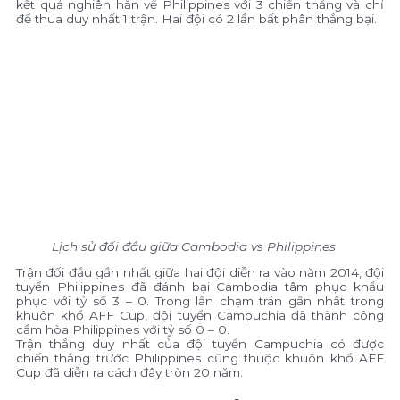
kết quả nghiên hẳn về Philippines với 3 chiến thắng và chỉ
để thua duy nhất 1 trận. Hai đội có 2 lần bất phân thắng bại.
Lịch sử đối đầu giữa Cambodia vs Philippines
Trận đối đầu gần nhất giữa hai đội diễn ra vào năm 2014, đội
tuyển Philippines đã đánh bại Cambodia tâm phục khẩu
phục với tỷ số 3 – 0. Trong lần chạm trán gần nhất trong
khuôn khổ AFF Cup, đội tuyển Campuchia đã thành công
cầm hòa Philippines với tỷ số 0 – 0.
Trận thắng duy nhất của đội tuyển Campuchia có được
chiến thắng trước Philippines cũng thuộc khuôn khổ AFF
Cup đã diễn ra cách đây tròn 20 năm.