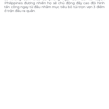
Philippines đương nhiên họ sẽ chủ động đẩy cao đội hình
tấn công ngay từ đầu nhằm mục tiêu bỏ túi trọn vẹn 3 điểm
ở trận đấu ra quân.