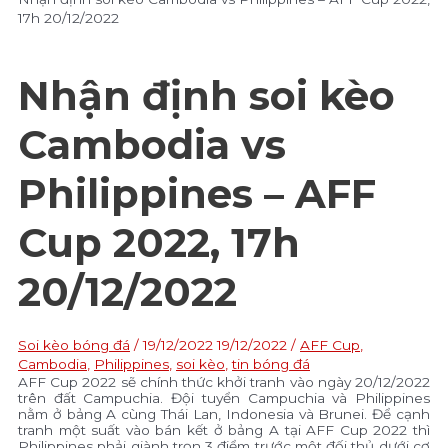
17h 20/12/2022
Nhận định soi kèo
Cambodia vs
Philippines – AFF
Cup 2022, 17h
20/12/2022
Soi kèo bóng đá
/
19/12/2022
19/12/2022
/
AFF Cup
,
Cambodia
,
Philippines
,
soi kèo
,
tin bóng đá
AFF Cup 2022 sẽ chính thức khởi tranh vào ngày 20/12/2022
trên đất Campuchia. Đội tuyển Campuchia và Philippines
nằm ở bảng A cùng Thái Lan, Indonesia và Brunei. Để cạnh
tranh một suất vào bán kết ở bảng A tại AFF Cup 2022 thì
Philippines phải giành trọn 3 điểm trước một đối thủ dưới cơ