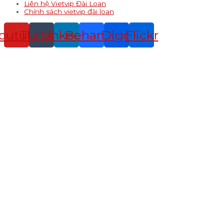
Liên hệ Vietvip Đài Loan
Chính sách vietvip đài loan
outube
Tumblr
Linkedin
Behance
Digg
Flickr