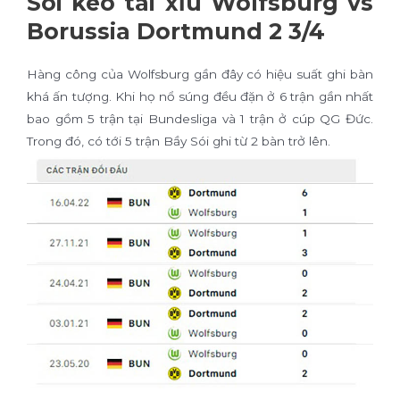
Soi kèo tài xỉu Wolfsburg vs
Borussia Dortmund 2 3/4
Hàng công của Wolfsburg gần đây có hiệu suất ghi bàn
khá ấn tượng. Khi họ nổ súng đều đặn ở 6 trận gần nhất
bao gồm 5 trận tại Bundesliga và 1 trận ở cúp QG Đức.
Trong đó, có tới 5 trận Bầy Sói ghi từ 2 bàn trở lên.