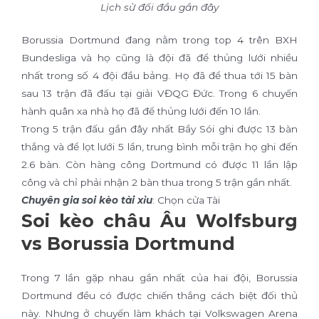
Lịch sử đối đầu gần đây
Borussia Dortmund đang nằm trong top 4 trên BXH
Bundesliga và họ cũng là đội đã để thủng lưới nhiều
nhất trong số 4 đội đầu bảng. Họ đã để thua tới 15 bàn
sau 13 trận đã đấu tại giải VĐQG Đức. Trong 6 chuyến
hành quân xa nhà họ đã để thủng lưới đến 10 lần.
Trong 5 trận đấu gần đây nhất Bầy Sói ghi được 13 bàn
thắng và để lọt lưới 5 lần, trung bình mỗi trận họ ghi đến
2.6 bàn. Còn hàng công Dortmund có được 11 lần lập
công và chỉ phải nhận 2 bàn thua trong 5 trận gần nhất.
Chuyên gia soi kèo tài xỉu
: Chọn cửa Tài
Soi kèo châu Âu Wolfsburg
vs Borussia Dortmund
Trong 7 lần gặp nhau gần nhất của hai đội, Borussia
Dortmund đều có được chiến thắng cách biệt đối thủ
này. Nhưng ở chuyến làm khách tại Volkswagen Arena