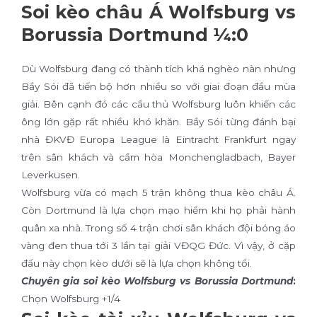
Soi kèo châu Á Wolfsburg vs
Borussia Dortmund ¼:0
Dù Wolfsburg đang có thành tích khá nghèo nàn nhưng
Bầy Sói đã tiến bộ hơn nhiều so với giai đoạn đầu mùa
giải. Bên cạnh đó các cầu thủ Wolfsburg luôn khiến các
ông lớn gặp rất nhiều khó khăn. Bầy Sói từng đánh bại
nhà ĐKVĐ Europa League là Eintracht Frankfurt ngay
trên sân khách và cầm hòa Monchengladbach, Bayer
Leverkusen.
Wolfsburg vừa có mạch 5 trận không thua kèo châu Á.
Còn Dortmund là lựa chọn mạo hiểm khi họ phải hành
quân xa nhà. Trong số 4 trận chơi sân khách đội bóng áo
vàng đen thua tới 3 lần tại giải VĐQG Đức. Vì vậy, ở cặp
đấu này chọn kèo dưới sẽ là lựa chọn không tồi.
Chuyên gia soi kèo Wolfsburg vs Borussia Dortmund
:
Chọn Wolfsburg +1/4