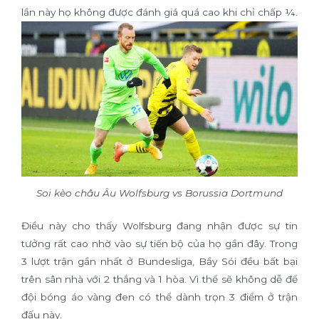
lần này họ không được đánh giá quá cao khi chỉ chấp ¼.
Soi kèo châu Âu Wolfsburg vs Borussia Dortmund
Điều này cho thấy Wolfsburg đang nhận được sự tin
tưởng rất cao nhờ vào sự tiến bộ của họ gần đây. Trong
3 lượt trận gần nhất ở Bundesliga, Bầy Sói đều bất bại
trên sân nhà với 2 thắng và 1 hòa. Vì thể sẽ không dễ để
đội bóng áo vàng đen có thể dành trọn 3 điểm ở trận
đấu này.