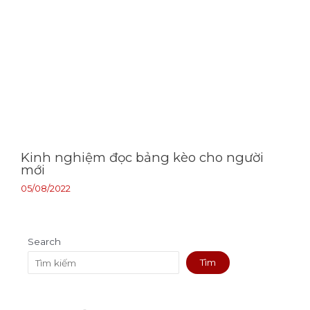
Kinh nghiệm đọc bảng kèo cho người
mới
05/08/2022
Search
Tìm