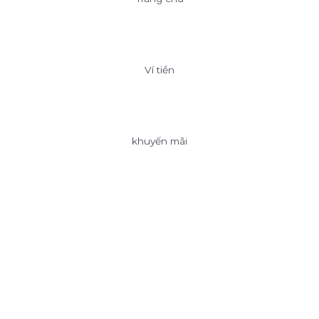
Ví tiền
khuyến mãi