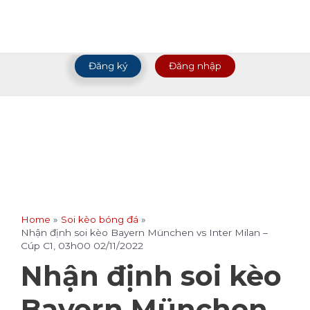
Skip
to
Main
content
Men
Đăng ký
Đăng nhập
Home
Soi kèo bóng đá
Nhận định soi kèo Bayern München vs Inter Milan –
Cúp C1, 03h00 02/11/2022
Nhận định soi kèo
Bayern München