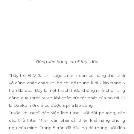
Bảng xếp hạng sau 5 lượt đấu
Thầy trò HLV Julian Nagelsmann còn có hàng thủ chơi
vô cùng chắc chắn khi họ chỉ để thủng lưới 2 lần trong 5
trận đã qua. Đây là một thách thức không nhỏ cho hàng
công của Inter Milan khi chân sút tốt nhất của họ tại C1
là Dzeko mới chỉ có được 3 pha lập công.
Trước khi nghĩ đến việc làm tung lưới đối phương, các
cầu thủ Inter Milan cần phải cải thiện khả năng phòng
ngự của mình. Trong 5 trận đã đấu họ để thủng lưới đến