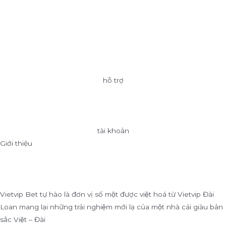
hỗ trợ
tài khoản
Giới thiệu
Vietvip Bet tự hào là đơn vị số một được việt hoá từ Vietvip Đài
Loan mang lại những trải nghiệm mới lạ của một nhà cái giàu bản
sắc Việt – Đài