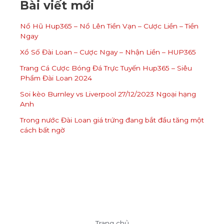
Bài viết mới
Nổ Hũ Hup365 – Nổ Lên Tiền Vạn – Cược Liền – Tiền
Ngay
Xổ Số Đài Loan – Cược Ngay – Nhận Liền – HUP365
Trang Cá Cược Bóng Đá Trực Tuyến Hup365 – Siêu
Phẩm Đài Loan 2024
Soi kèo Burnley vs Liverpool 27/12/2023 Ngoại hạng
Anh
Trong nước Đài Loan giá trứng đang bắt đầu tăng một
cách bất ngờ
Trang chủ