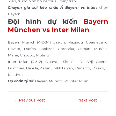
5 lần, trung bình họ để thua 1 bàn/ trận.
Chuyên gia soi kèo châu Á Bayern vs Inter
:
chọn
Bayern
Đội hình dự kiến
Bayern
München vs Inter Milan
Bayern Munich (4-2-3-1): Ulreich, Mazraoui, Upamecano,
Pavard, Davies, Sabitzer, Goretzka, Coman, Musiala,
Mane, Choupo, Moting.
Inter Milan (3-5-2): Onana, Skriniar, De Vrij, Acerbi,
Dumfries, Barella, Asllani, Mkhitaryan, Dimarco, Dzeko, L
Martinez
Dự đoán tỷ số
: Bayern Munich 1-0 Inter Milan
Post
←
Previous Post
Next Post
→
navigation