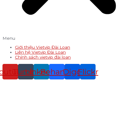
Menu
Giới thiệu Vietvip Đài Loan
Liên hệ Vietvip Đài Loan
Chính sách vietvip đài loan
outube
Tumblr
Linkedin
Behance
Digg
Flickr