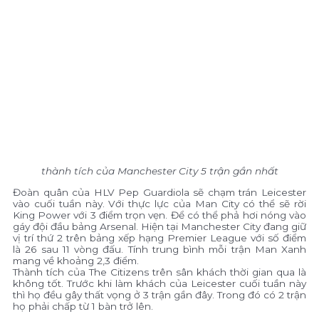
thành tích của Manchester City 5 trận gần nhất
Đoàn quân của HLV Pep Guardiola sẽ chạm trán Leicester
vào cuối tuần này. Với thực lực của Man City có thể sẽ rời
King Power với 3 điểm trọn vẹn. Để có thể phả hơi nóng vào
gáy đội đầu bảng Arsenal. Hiện tại Manchester City đang giữ
vị trí thứ 2 trên bảng xếp hạng Premier League với số điểm
là 26 sau 11 vòng đấu. Tính trung bình mỗi trận Man Xanh
mang về khoảng 2,3 điểm.
Thành tích của The Citizens trên sân khách thời gian qua là
không tốt. Trước khi làm khách của Leicester cuối tuần này
thì họ đều gây thất vọng ở 3 trận gần đây. Trong đó có 2 trận
họ phải chấp từ 1 bàn trở lên.