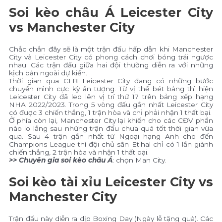
Soi kèo châu Á Leicester City
vs Manchester City
Chắc chắn đây sẽ là một trận đấu hấp dẫn khi Manchester
City và Leicester City có phong cách chơi bóng trái ngược
nhau. Các trận đấu giữa hai đội thường diễn ra với những
kịch bản ngoài dự kiến.
Thời gian qua CLB Leicester City đang có những bước
chuyển mình cực kỳ ấn tượng. Từ vị thế bét bảng thì hiện
Leicester City đã leo lên vị trí thứ 17 trên bảng xếp hạng
NHA 2022/2023. Trong 5 vòng đấu gần nhất Leicester City
có được 3 chiến thắng, 1 trận hòa và chỉ phải nhận 1 thất bại.
Ở phía còn lại, Manchester City lại khiến cho các CĐV phần
nào lo lắng sau những trận đấu chưa quá tốt thời gian vừa
qua. Sau 4 trận gần nhất từ Ngoại hạng Anh cho đến
Champions League thì đội chủ sân Etihal chỉ có 1 lần giành
chiến thắng, 2 trận hòa và nhận 1 thất bại.
>> Chuyên gia soi kèo châu Á
: chọn Man City.
Soi kèo tài xỉu Leicester City vs
Manchester City
Trận đấu này diễn ra dịp Boxing Day (Ngày lễ tặng quà). Các