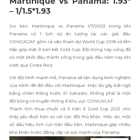
Martinique vs Panama: 1.93*
– 1/1.5*1.93
Soi kèo Martinique vs Panama 1/7/2023 trong khi
Panama có 1 lịch sử ấn tượng tại các giải đấu
CONCACAF gồm cả việc tham dự World Cup 2018 và liên
tiếp góp mặt ở bán kết Gold Cup.
Đội bóng này cũng đã
có một khởi đầu thành công trong giải đấu năm nay khi
vượt qua Costa Rica.
Với đội hình mạnh mẽ, Panama sẽ tận dụng kinh nghiệm
của mình để đối đầu với Martinique.
Mặc dù gây bất ngờ
bằng chiến thắng trước El Salvador, không phải là một
đội bóng có truyền thống ở khu vực CONCACAF.
Thành tích thua chuỗi cả 3 trận ở Gold Cup 2021 cho
thấy yếu đuối hơn so với các đối thủ khác. Mặc dù, một
số dấu hiệu tích cực trận đầu tiên, Martinique gặp nhiều
khó khăn trước đẳng cấp và sức mạnh của Panama.