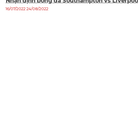
Nhận định bóng đá Southampton vs Liverpoo
16/07/2022
24/08/2022