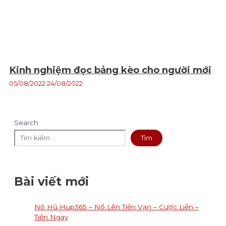
Kinh nghiệm đọc bảng kèo cho người mới
05/08/2022
24/08/2022
Search
Tìm
Bài viết mới
Nổ Hũ Hup365 – Nổ Lên Tiền Vạn – Cược Liền –
Tiền Ngay