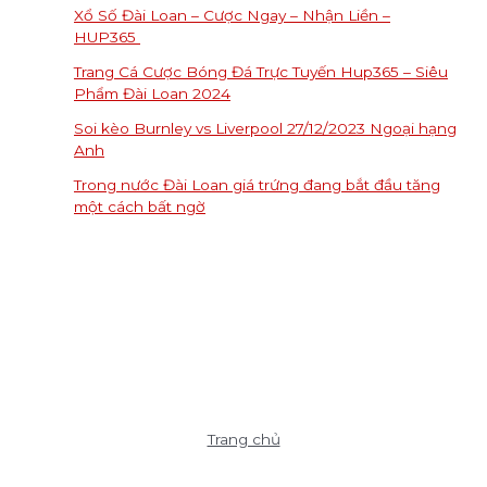
Xổ Số Đài Loan – Cược Ngay – Nhận Liền –
HUP365
Trang Cá Cược Bóng Đá Trực Tuyến Hup365 – Siêu
Phẩm Đài Loan 2024
Soi kèo Burnley vs Liverpool 27/12/2023 Ngoại hạng
Anh
Trong nước Đài Loan giá trứng đang bắt đầu tăng
một cách bất ngờ
Trang chủ