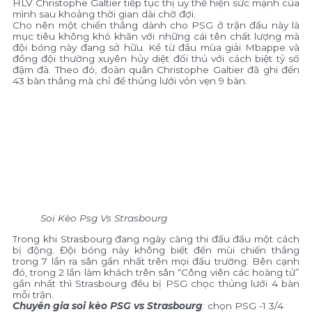
HLV Christophe Galtier tiếp tục thị uy thể hiện sức mạnh của
mình sau khoảng thời gian dài chờ đợi.
Cho nên một chiến thắng dành cho PSG ở trận đấu này là
mục tiêu không khó khăn với những cái tên chất lượng mà
đội bóng này đang sở hữu. Kể từ đầu mùa giải Mbappe và
đồng đội thường xuyên hủy diệt đối thủ với cách biệt tỷ số
đậm đà. Theo đó, đoàn quân Christophe Galtier đã ghi đến
43 bàn thắng mà chỉ để thủng lưới vỏn vẹn 9 bàn.
Soi Kèo Psg Vs Strasbourg
Trong khi Strasbourg đang ngày càng thi đấu đấu một cách
bị động. Đội bóng này không biết đến mùi chiến thắng
trong 7 lần ra sân gần nhất trên mọi đấu trường. Bên cạnh
đó, trong 2 lần làm khách trên sân “Công viên các hoàng tử”
gần nhất thì Strasbourg đều bị PSG chọc thủng lưới 4 bàn
mỗi trận.
Chuyên gia soi kèo PSG vs Strasbourg
: chọn PSG -1 3/4