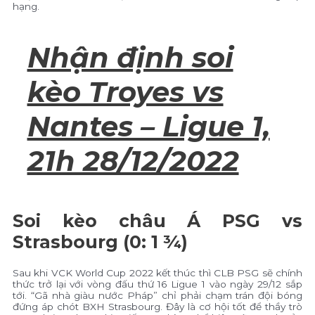
hạng.
Nhận định soi
kèo Troyes vs
Nantes – Ligue 1,
21h 28/12/2022
Soi kèo châu Á PSG vs
Strasbourg (0: 1 ¾)
Sau khi VCK World Cup 2022 kết thúc thì CLB PSG sẽ chính
thức trở lại với vòng đấu thứ 16 Ligue 1 vào ngày 29/12 sắp
tới. “Gã nhà giàu nước Pháp” chỉ phải chạm trán đội bóng
đứng áp chót BXH Strasbourg. Đây là cơ hội tốt để thầy trò