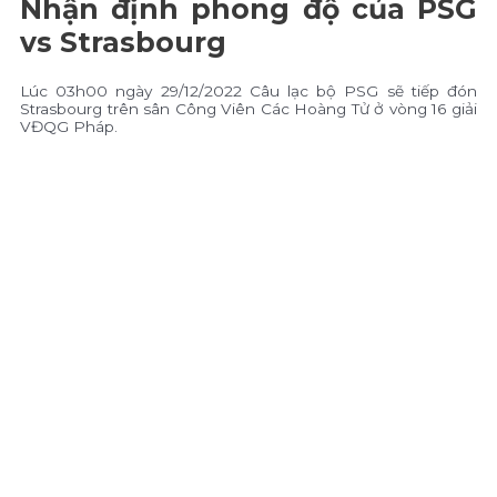
Nhận định phong độ của PSG
vs Strasbourg
Lúc 03h00 ngày 29/12/2022 Câu lạc bộ PSG sẽ tiếp đón
Strasbourg trên sân Công Viên Các Hoàng Tử ở vòng 16 giải
VĐQG Pháp.