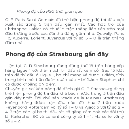
Phong độ của PSG thời gian qua
CLB Paris Saint-Germain đã thể hiện phong độ thi đấu cực
xuất sắc trong 5 trận đấu gần nhất. Các học trò của
Christophe Galtier có chuỗi 5 trận thắng liên tiếp trên mọi
đấu trường trước các đối thủ đáng gờm như: Quevilly, Paris
Fc, Auxerre, Lorient, Juventus với tỷ số 5 – 0 là trận thắng
đậm nhất.
Phong độ của Strasbourg gần đây
Hiện tại, CLB Strasbourg đang đứng thứ 19 trên bảng xếp
hạng Ligue 1 với thành tích thi đấu rất kém cỏi. Sau 15 lượt
trận đã thi đấu ở Ligue 1, họ chỉ mang về được 11 điểm, tính
trung bình mỗi trận đoàn quân của HLV Julien Stéphan chỉ
có được khoảng 0,7 điểm.
Chuyên gia soi kèo bóng đá đánh giá CLB Strasbourg đang
thể hiện phong độ thi đấu khá bạc nhược trong 5 trận đấu
gần đây nhất. Đội chủ sân Stade de la Meinau Strasbourg
không thắng được trận đấu nào, để thua 2 trận trước
Feyenoord Rotterdam với tỷ số 1 – 0 và Ajaccio với tỷ số 2 –
4. 3 trận còn lại họ thi đấu rất cố gắng cầm hoà các đối thủ
là: Karlsruher SC và Lorient cùng tỷ số 1 – 1, Marseille với tỷ
số 2 – 2.