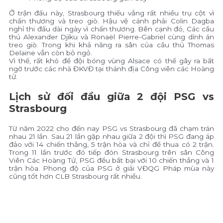
Ở trận đấu này, Strasbourg thiếu vắng rất nhiều trụ cột vì
chấn thương và treo giò. Hậu vệ cánh phải Colin Dagba
nghỉ thi đấu dài ngày vì chấn thương. Bên cạnh đó, Các cầu
thủ Alexander Djiku và Ronaël Pierre-Gabriel cùng dính án
treo giò. Trong khi khả năng ra sân của cầu thủ Thomas
Delaine vẫn còn bỏ ngỏ.
Vì thế, rất khó để đội bóng vùng Alsace có thể gây ra bất
ngờ trước các nhà ĐKVĐ tại thánh địa Công viên các Hoàng
tử.
Lịch sử đối đầu giữa 2 đội PSG vs
Strasbourg
Từ năm 2022 cho đến nay PSG vs Strasbourg đã chạm trán
nhau 21 lần. Sau 21 lần gặp nhau giữa 2 đội thì PSG đang áp
đảo với 14 chiến thắng, 5 trận hòa và chỉ để thua có 2 trận.
Trong 11 lần trước đó tiếp đón Strasbourg trên sân Công
Viên Các Hoàng Tử, PSG đều bất bại với 10 chiến thắng và 1
trận hòa. Phong độ của PSG ở giải VĐQG Pháp mùa này
cũng tốt hơn CLB Strasbourg rất nhiều.