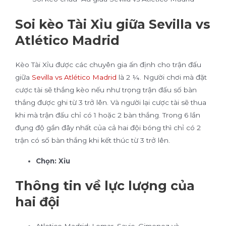
Soi kèo Tài Xỉu giữa Sevilla vs
Atlético Madrid
Kèo Tài Xỉu được các chuyên gia ấn định cho trận đấu
giữa
Sevilla vs Atlético Madrid
là 2 ¼. Người chơi mà đặt
cược tài sẽ thắng kèo nếu như trọng trận đấu số bàn
thắng được ghi từ 3 trở lên. Và người lại cược tài sẽ thua
khi mà trận đấu chỉ có 1 hoặc 2 bàn thắng. Trong 6 lần
đụng độ gần đây nhất của cả hai đội bóng thì chỉ có 2
trận có số bàn thắng khi kết thúc từ 3 trở lên.
Chọn: Xỉu
Thông tin về lực lượng của
hai đội