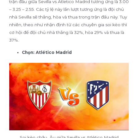
trận đấu giữa Sevilla vs Atletico Madrid tương ứng là 3.00
– 3.25 – 2.55. Các tỷ lệ này lần lượt tương ứng là đội chủ
nhà Sevilla sẽ thắng, hòa và thua trong trận đấu này. Tuy
nhiên, theo như nhận định từ các chuyên gia soi kèo thì
cơ hội để đội chủ nhà thắng là 32%, hòa 29% và thua là
37%.
Chọn: Atlético Madrid
Soi kèo châu Âu giữa Sevilla vs Atlético Madrid