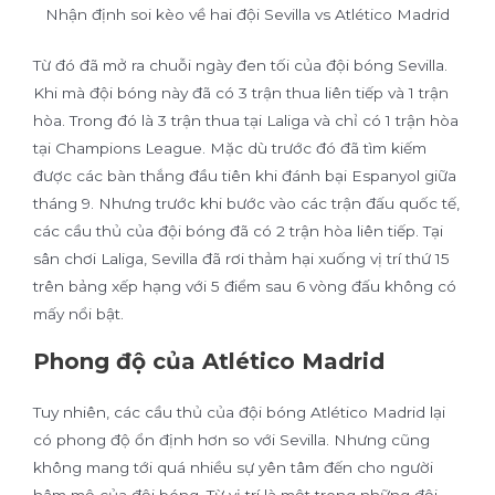
Nhận định soi kèo về hai đội Sevilla vs Atlético Madrid
Từ đó đã mở ra chuỗi ngày đen tối của đội bóng Sevilla.
Khi mà đội bóng này đã có 3 trận thua liên tiếp và 1 trận
hòa. Trong đó là 3 trận thua tại Laliga và chỉ có 1 trận hòa
tại Champions League. Mặc dù trước đó đã tìm kiếm
được các bàn thắng đầu tiên khi đánh bại Espanyol giữa
tháng 9. Nhưng trước khi bước vào các trận đấu quốc tế,
các cầu thủ của đội bóng đã có 2 trận hòa liên tiếp. Tại
sân chơi Laliga, Sevilla đã rơi thảm hại xuống vị trí thứ 15
trên bảng xếp hạng với 5 điểm sau 6 vòng đấu không có
mấy nổi bật.
Phong độ của Atlético Madrid
Tuy nhiên, các cầu thủ của đội bóng Atlético Madrid lại
có phong độ ổn định hơn so với Sevilla. Nhưng cũng
không mang tới quá nhiều sự yên tâm đến cho người
hâm mộ của đội bóng. Từ vị trí là một trong những đội