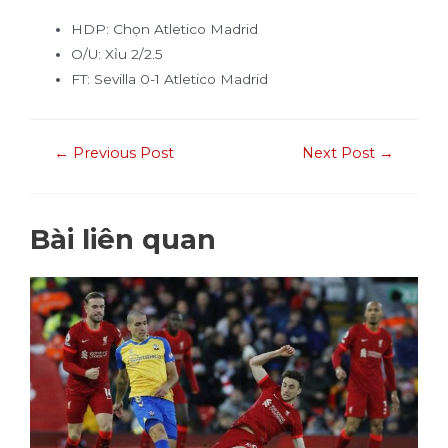
HDP: Chọn Atletico Madrid
O/U: Xỉu 2/2.5
FT: Sevilla 0-1 Atletico Madrid
←
Previous Post
Next Post
→
Bài liên quan