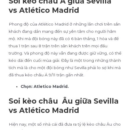
Soi kèo châu Á giữa Sevilla
vs Atlético Madrid
Phong độ của Atlético Madrid ở những lần chơi trên sân
khách đang dần mang đến sự yên tâm cho người hâm
mộ. Khi mà đội bóng này đã có 6 bàn thắng, 1 hòa và để
thua 1 trận sau 8 trận trên sân khách trên mọi đấu
trường. Và phong độ này vẫn đang được giữ vững, có thể
kéo dài đến cuối mùa giải. Đây là một trong những thành
tích mà là cho một đội bóng như Sevilla phải lo sợ khi mà
đã thua kèo châu Á 9/11 trận gần nhất.
Chọn: Atletico Madrid.
Soi kèo châu Âu giữa Sevilla
vs Atlético Madrid
Hiện nay, một số nhà cái đã đưa ra tỷ lệ kèo châu Âu cho