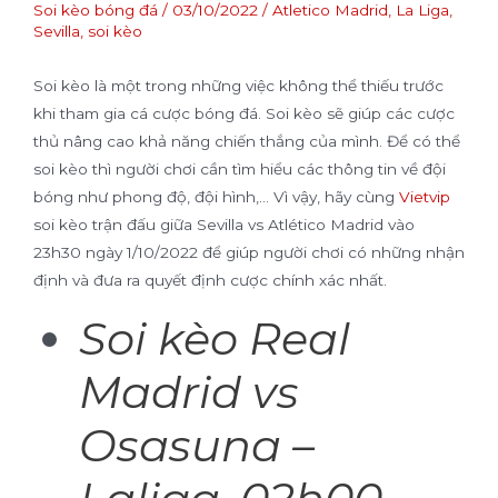
Soi kèo bóng đá
/
03/10/2022
/
Atletico Madrid
,
La Liga
,
Sevilla
,
soi kèo
Soi kèo là một trong những việc không thể thiếu trước
khi tham gia cá cược bóng đá. Soi kèo sẽ giúp các cược
thủ nâng cao khả năng chiến thắng của mình. Để có thể
soi kèo thì người chơi cần tìm hiểu các thông tin về đội
bóng như phong độ, đội hình,… Vì vậy, hãy cùng
Vietvip
soi kèo trận đấu giữa Sevilla vs Atlético Madrid vào
23h30 ngày 1/10/2022 để giúp người chơi có những nhận
định và đưa ra quyết định cược chính xác nhất.
Soi kèo Real
Madrid vs
Osasuna –