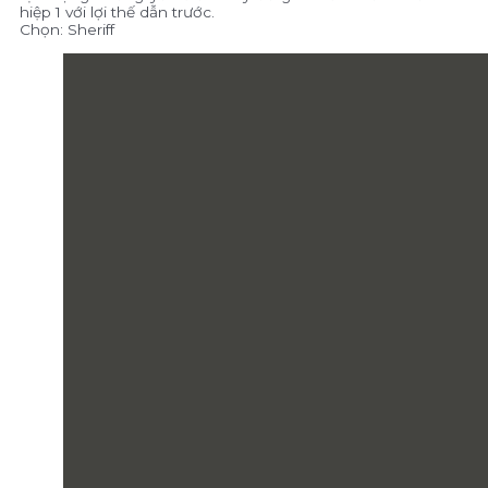
hiệp 1 với lợi thế dẫn trước.
Chọn: Sheriff