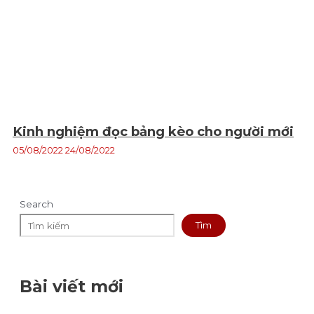
Kinh nghiệm đọc bảng kèo cho người mới
05/08/2022
24/08/2022
Search
Tìm
Bài viết mới