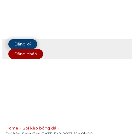
Skip
to
content
Main
Menu
Đăng ký
Đăng nhập
Home
Soi kèo bóng đá
Soi kèo Sheriff vs BATE 11/8/2023 lúc 0h00