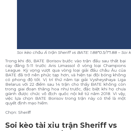
Soi kèo châu Á trận Sheriff vs BATE: 1.88*0.5/1*1.88 – Soi 
Trong khi đó, BATE Borisov bước vào trận đấu sau thất bại
cay đắng 5-11 trước Aris Limassol ở vòng loại Champions
League. Kỳ vọng vượt qua vòng loại giải đấu châu Âu của
BATE đã trở nên phức tạp hơn, và hiện tại đội bóng không
có phong độ tốt. Vị trí thứ năm tại giải Vysheyshaya Liga
Belarus với 22 điểm sau 14 trận cho thấy BATE không còn
trong giai đoạn thăng hoa như trước, đặc biệt khi họ chưa
giành được chức vô địch quốc nội kể từ năm 2018. Vì vậy,
việc lựa chọn BATE Borisov trong trận này có thể là một
quyết định mạo hiểm.
Chọn: Sheriff
Soi kèo tài xỉu trận Sheriff vs