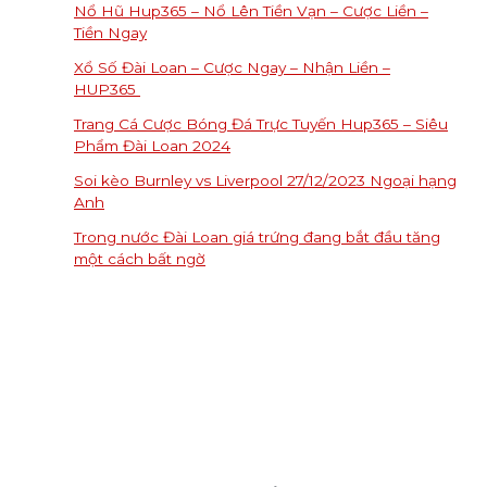
Nổ Hũ Hup365 – Nổ Lên Tiền Vạn – Cược Liền –
Tiền Ngay
Xổ Số Đài Loan – Cược Ngay – Nhận Liền –
HUP365
Trang Cá Cược Bóng Đá Trực Tuyến Hup365 – Siêu
Phẩm Đài Loan 2024
Soi kèo Burnley vs Liverpool 27/12/2023 Ngoại hạng
Anh
Trong nước Đài Loan giá trứng đang bắt đầu tăng
một cách bất ngờ