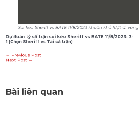
Soi kèo Sheriff vs BATE 11/8/2023 khuôn khổ lượt đi vòn
Dự đoán tỷ số trận soi kèo Sheriff vs BATE 11/8/2023: 3-
1 (Chọn Sheriff vs Tài cả trận)
Post
←
Previous Post
navigation
Next Post
→
Bài liên quan