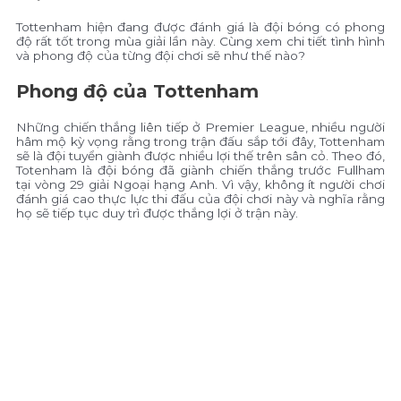
Tottenham hiện đang được đánh giá là đội bóng có phong
độ rất tốt trong mùa giải lần này. Cùng xem chi tiết tình hình
và phong độ của từng đội chơi sẽ như thế nào?
Phong độ của Tottenham
Những chiến thắng liên tiếp ở Premier League, nhiều người
hâm mộ kỳ vọng rằng trong trận đấu sắp tới đây, Tottenham
sẽ là đội tuyển giành được nhiều lợi thế trên sân cỏ. Theo đó,
Totenham là đội bóng đã giành chiến thắng trước Fullham
tại vòng 29 giải Ngoại hạng Anh. Vì vậy, không ít người chơi
đánh giá cao thực lực thi đấu của đội chơi này và nghĩa rằng
họ sẽ tiếp tục duy trì được thắng lợi ở trận này.