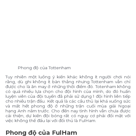
Phong độ của Tottenham
Tuy nhiên một luồng ý kiến khác không ít người chơi nói
rằng, dù ghi không ít bàn thắng nhưng Tottenham vẫn chỉ
được cho là ăn may ở những thời điểm đó. Totenham không
có quá nhiều lựa chọn cho đội hình của mình, do đó huấn
luyện viên của đội tuyển đã phải sử dụng 1 đội hình liên tiếp
cho nhiều trận đấu. Kết quả là các cầu thủ lại khá xuống sức
và mất hết phong độ ở những trận cuối mùa giải Ngoại
hạng Anh năm trước. Cho đến nay tình hình vẫn chưa được
cải thiện, dự kiến đội bóng rất có nguy cơ phải đối mặt với
việc không thể đấu lại với đối thủ là FulHam.
Phong độ của FulHam