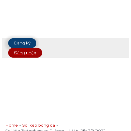
Skip
to
content
Main
Menu
Đăng ký
Đăng nhập
Home
Soi kèo bóng đá
Soi kèo Tottenham vs Fulham – NHA, 21h 3/9/2022