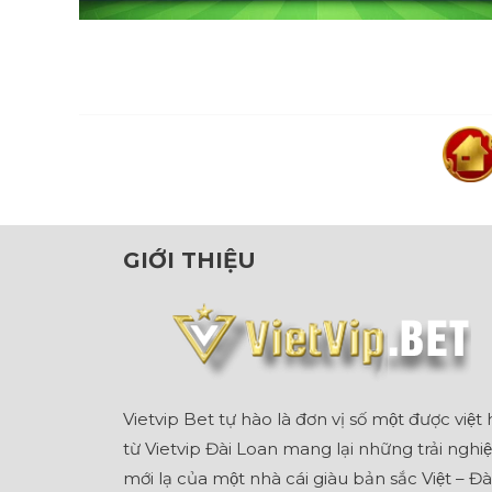
TRANG 
GIỚI THIỆU
Vietvip Bet tự hào là đơn vị số một được việt 
từ Vietvip Đài Loan mang lại những trải nghi
mới lạ của một nhà cái giàu bản sắc Việt – Đà