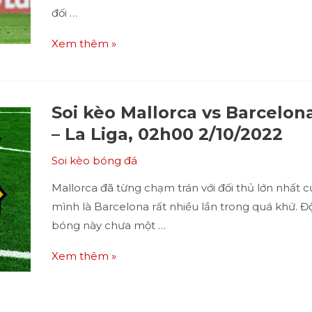
đối …
Xem thêm »
Soi kèo Mallorca vs Barcelon
– La Liga, 02h00 2/10/2022
Soi kèo bóng đá
Mallorca đã từng chạm trán với đối thủ lớn nhất c
mình là Barcelona rất nhiều lần trong quá khứ. Độ
bóng này chưa một …
Xem thêm »