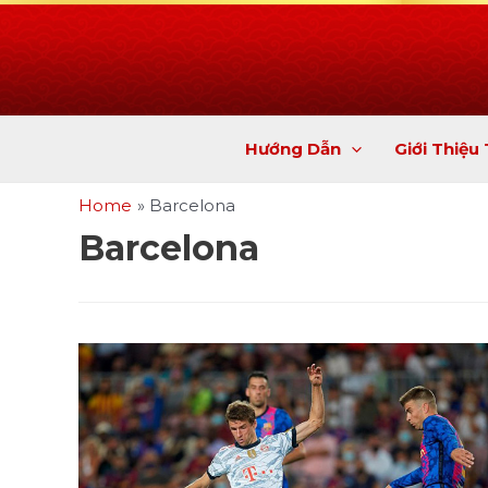
Hướng Dẫn
Giới Thiệu
Home
Barcelona
Barcelona