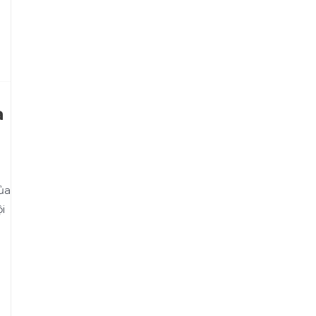
a
ủa
i