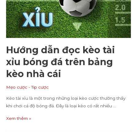
Hướng dẫn đọc kèo tài
xỉu bóng đá trên bảng
kèo nhà cái
Mẹo cược - Tip cược
Kèo tài xỉu là một trong những loại kèo cược thường thấy
khi chơi cá độ bóng đá. Đây là loại kèo có rất nhiều …
Xem thêm »