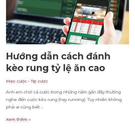
Hướng dẫn cách đánh
kèo rung tỷ lệ ăn cao
Mẹo cược - Tip cược
Anh em chơi cá cược trong những năm gần đây thường
nghe đến cược kèo rung (hay running). Tuy nhiên không
phải ai cũng biết …
Xem thêm »