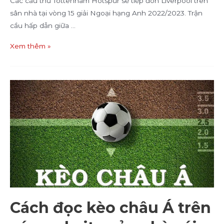
Các cầu thủ Tottenham Hotspur sẽ tiếp đón Liverpool trên
sân nhà tại vòng 15 giải Ngoại hạng Anh 2022/2023. Trận
cầu hấp dẫn giữa …
Xem thêm »
Cách đọc kèo châu Á trên