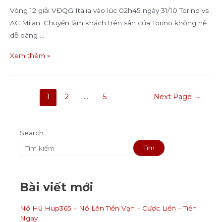
Vòng 12 giải VĐQG Italia vào lúc 02h45 ngày 31/10 Torino vs
AC Milan. Chuyến làm khách trên sân của Torino không hề
dễ dàng …
Xem thêm »
1
2
…
5
Next Page
→
Search
Tìm
Bài viết mới
Nổ Hũ Hup365 – Nổ Lên Tiền Vạn – Cược Liền – Tiền
Ngay