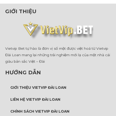
GIỚI THIỆU
Vietvip Bet tự hào là đơn vị số một được việt hoá từ Vietvip
Đài Loan mang lại những trải nghiệm mới lạ của một nhà cái
giàu bản sắc Việt – Đài
HƯỚNG DẪN
GIỚI THIỆU VIETVIP ĐÀI LOAN
LIÊN HỆ VIETVIP ĐÀI LOAN
CHÍNH SÁCH VIETVIP ĐÀI LOAN