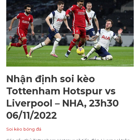
Nhận định soi kèo
Tottenham Hotspur vs
Liverpool – NHA, 23h30
06/11/2022
Soi kèo bóng đá