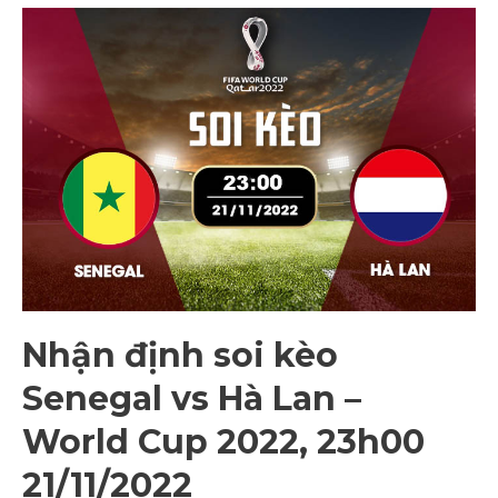
Nhận định soi kèo
Senegal vs Hà Lan –
World Cup 2022, 23h00
21/11/2022