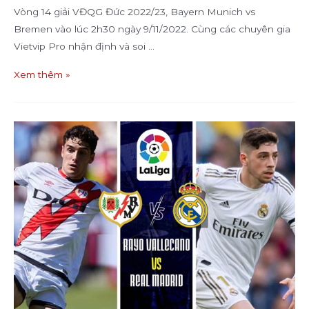
Vòng 14 giải VĐQG Đức 2022/23, Bayern Munich vs
Bremen vào lúc 2h30 ngày 9/11/2022. Cùng các chuyên gia
Vietvip Pro nhận định và soi …
Xem thêm »