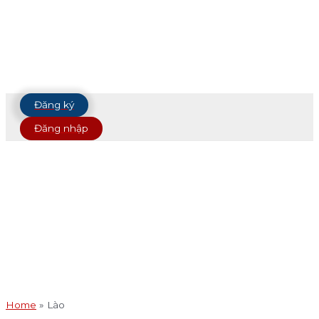
Skip
to
content
Main
Menu
Đăng ký
Đăng nhập
Home
Lào