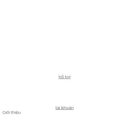
hỗ trợ
tài khoản
Giới thiệu