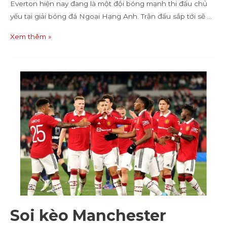
Everton hiện nay đang là một đội bóng mạnh thi đấu chủ
yếu tại giải bóng đá Ngoại Hạng Anh. Trận đấu sắp tới sẽ …
Xem thêm »
Soi kèo Manchester