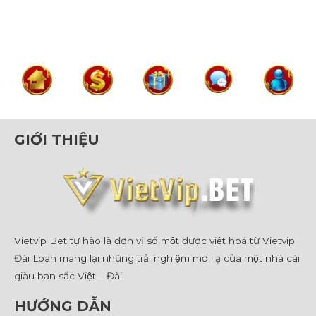
HỖ TRỢ
TRANG CHỦ
VÍ TIỀN
KHUYẾN MÃI
TÀI KHOẢN
GIỚI THIỆU
Vietvip Bet tự hào là đơn vị số một được việt hoá từ Vietvip
Đài Loan mang lại những trải nghiệm mới lạ của một nhà cái
giàu bản sắc Việt – Đài
HƯỚNG DẪN