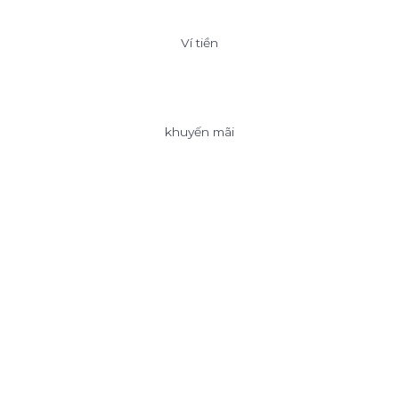
Ví tiền
khuyến mãi