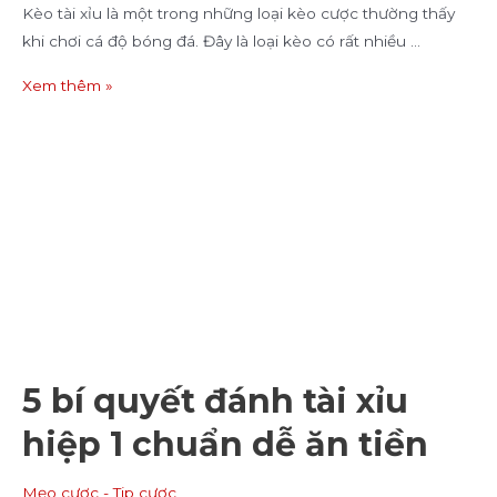
Kèo tài xỉu là một trong những loại kèo cược thường thấy
khi chơi cá độ bóng đá. Đây là loại kèo có rất nhiều …
Hướng
Xem thêm »
dẫn
đọc
kèo
tài
xỉu
bóng
đá
trên
bảng
kèo
5 bí quyết đánh tài xỉu
nhà
cái
hiệp 1 chuẩn dễ ăn tiền
Mẹo cược - Tip cược