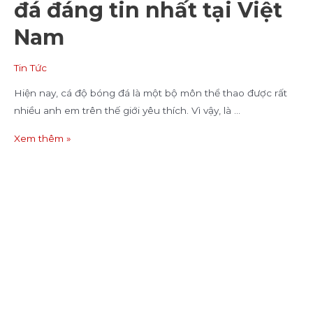
đá đáng tin nhất tại Việt
Nam
Tin Tức
Hiện nay, cá độ bóng đá là một bộ môn thể thao được rất
nhiều anh em trên thế giới yêu thích. Vì vậy, là …
Top
Xem thêm »
diễn
đàn
cá
độ
bóng
đá
đáng
tin
nhất
tại