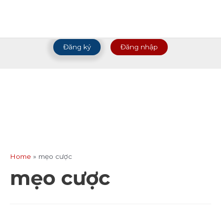
Skip
to
Main
content
Men
Đăng ký
Đăng nhập
Home
mẹo cược
mẹo cược