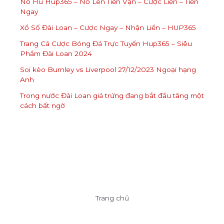
Nổ Hũ Hup365 – Nổ Lên Tiền Vạn – Cược Liền – Tiền
Ngay
Xổ Số Đài Loan – Cược Ngay – Nhận Liền – HUP365
Trang Cá Cược Bóng Đá Trực Tuyến Hup365 – Siêu
Phẩm Đài Loan 2024
Soi kèo Burnley vs Liverpool 27/12/2023 Ngoại hạng
Anh
Trong nước Đài Loan giá trứng đang bắt đầu tăng một
cách bất ngờ
Trang chủ