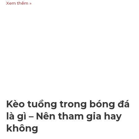
Tuyệt
Xem thêm »
chiêu
đánh
gấp
thếp
trong
bóng
đá
là
gì?
Hiệu
quả
không?
Kèo tuồng trong bóng đá
là gì – Nên tham gia hay
không