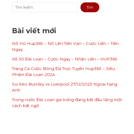
Tìm
Bài viết mới
Nổ Hũ Hup365 – Nổ Lên Tiền Vạn – Cược Liền – Tiền
Ngay
Xổ Số Đài Loan – Cược Ngay – Nhận Liền – HUP365
Trang Cá Cược Bóng Đá Trực Tuyến Hup365 – Siêu
Phẩm Đài Loan 2024
Soi kèo Burnley vs Liverpool 27/12/2023 Ngoại hạng
Anh
Trong nước Đài Loan giá trứng đang bắt đầu tăng một
cách bất ngờ