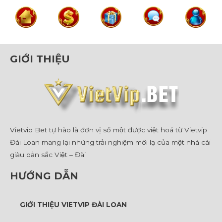
HỖ TRỢ
TRANG CHỦ
VÍ TIỀN
KHUYẾN MÃI
TÀI KHOẢN
GIỚI THIỆU
Vietvip Bet tự hào là đơn vị số một được việt hoá từ Vietvip
Đài Loan mang lại những trải nghiệm mới lạ của một nhà cái
giàu bản sắc Việt – Đài
HƯỚNG DẪN
GIỚI THIỆU VIETVIP ĐÀI LOAN