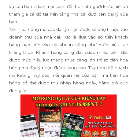
vụ của bạn là làm mọi cách để thu hút người khác biết và
tham gia cá độ tại nền tảng nhà cái dưới tên đại lý của
bạn.
Tiền hoa hồng mà các đại lý nhận được sẽ phụ thuộc vào
doanh thu của nhà cái. Tức là dựa vào số tiền khách
hàng nạp tiền vào tài khoản cũng như mức hiệu lực
thắng thua. Khách hàng càng đặt cược nhiều tiền, đạt
được mức hiệu lực thắng thua càng lớn thì số tiền hoa
hồng mà đại lý nhận được càng cao. Tùy theo kế hoạch
marketing hay các mối quan hệ của bạn mà tiền hoa
hồng có thể được thu nhập hàng ngày, hàng giờ cực
đơn giản.