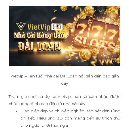
Vietvip – Tên tuổi nhà cái Đài Loan nổi dần dần dạo gần
đây
Tham gia chơi cá độ tại Vietvip, bạn sẽ cảm nhận được
chất lượng đỉnh cao đến từ nhà cái này:
Giao diện đẹp và chuyên nghiệp, sắc nét đến từng
chi tiết. Hiệu ứng 3D còn mang đến sự thích thú
cho người chơi tham gia