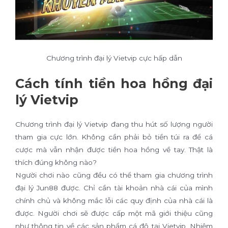
Chương trình đại lý Vietvip cực hấp dẫn
Cách tính tiền hoa hồng đại
lý Vietvip
Chương trình đại lý Vietvip đang thu hút số lượng người
tham gia cực lớn. Không cần phải bỏ tiền túi ra để cá
cược mà vẫn nhận được tiền hoa hồng về tay. Thật là
thích đúng không nào?
Người chơi nào cũng đều có thể tham gia chương trình
đại lý Jun88 được. Chỉ cần tài khoản nhà cái của mình
chính chủ và không mắc lỗi các quy định của nhà cái là
được. Người chơi sẽ được cấp một mã giới thiệu cũng
như thông tin về các sản phẩm cá độ tại Vietvip. Nhiệm