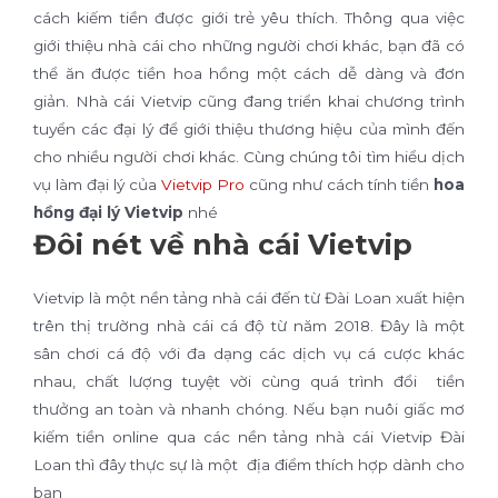
cách kiếm tiền được giới trẻ yêu thích. Thông qua việc
giới thiệu nhà cái cho những người chơi khác, bạn đã có
thể ăn được tiền hoa hồng một cách dễ dàng và đơn
giản. Nhà cái Vietvip cũng đang triển khai chương trình
tuyển các đại lý để giới thiệu thương hiệu của mình đến
cho nhiều người chơi khác. Cùng chúng tôi tìm hiểu dịch
vụ làm đại lý của
Vietvip Pro
cũng như cách tính tiền
hoa
hồng đại lý Vietvip
nhé
Đôi nét về nhà cái Vietvip
Vietvip là một nền tảng nhà cái đến từ Đài Loan xuất hiện
trên thị trường nhà cái cá độ từ năm 2018. Đây là một
sân chơi cá độ với đa dạng các dịch vụ cá cược khác
nhau, chất lượng tuyệt vời cùng quá trình đổi tiền
thưởng an toàn và nhanh chóng. Nếu bạn nuôi giấc mơ
kiếm tiền online qua các nền tảng nhà cái Vietvip Đài
Loan thì đây thực sự là một địa điểm thích hợp dành cho
bạn