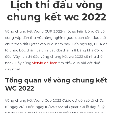
Lịch thi đấu vòng
chung kết wc 2022
Vòng chung kết World CUP 2022- một sự kiện bóng đá vô
cùng hấp dẫn thu hút hàng nghìn người quan tâm được tổ
chức trên đất Qatar vào cuối năm nay. Đến hiện tại, FIFA đã
tổ chức bốc thăm và chia các đội thành 8 bảng khá đồng
đều. Vậy lịch thi đấu vòng chung kết wc 2022 sẽ như thế
nào? Hãy cùng
vietvip đài loan
tìm hiểu qua bài viết dưới
đây nhé!
Tổng quan về vòng chung kết
WC 2022
Vòng chung kết World Cup 2022 được dự kiến sẽ tổ chức
từ ngày 21/ 11 đến ngày 18/12/2022 tại Qatar. Có lẽ đây là kỳ