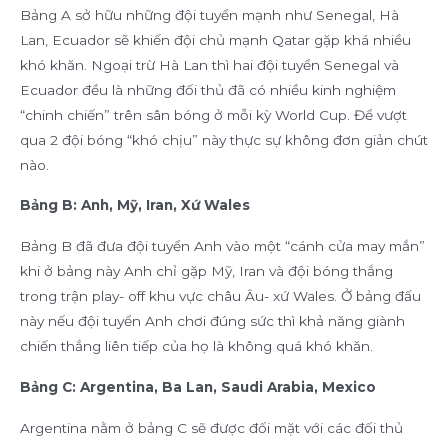
Bảng A sở hữu những đội tuyển mạnh như Senegal, Hà
Lan, Ecuador sẽ khiến đội chủ mạnh Qatar gặp khá nhiều
khó khăn. Ngoại trừ Hà Lan thì hai đội tuyển Senegal và
Ecuador đều là những đối thủ đã có nhiều kinh nghiệm
“chinh chiến” trên sân bóng ở mỗi kỳ World Cup. Để vượt
qua 2 đội bóng “khó chịu” này thực sự không đơn giản chút
nào.
Bảng B: Anh, Mỹ, Iran, Xứ Wales
Bảng B đã đưa đội tuyển Anh vào một “cánh cửa may mắn”
khi ở bảng này Anh chỉ gặp Mỹ, Iran và đội bóng thắng
trong trận play- off khu vực châu Âu- xứ Wales. Ở bảng đấu
này nếu đội tuyển Anh chơi đúng sức thì khả năng giành
chiến thắng liên tiếp của họ là không quá khó khăn.
Bảng C: Argentina, Ba Lan, Saudi Arabia, Mexico
Argentina nằm ở bảng C sẽ được đối mặt với các đối thủ