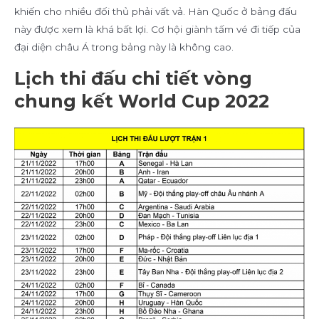
khiến cho nhiều đối thủ phải vất vả. Hàn Quốc ở bảng đấu
này được xem là khá bất lợi. Cơ hội giành tấm vé đi tiếp của
đại diện châu Á trong bảng này là không cao.
Lịch thi đấu chi tiết vòng
chung kết World Cup 2022