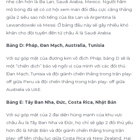
nhẹ cân hơn là Ba Lan, Saudi Arabia, Mexico. Người hâm
mộ bóng đá sẽ có cơ hội xem màn đối đầu cực căng thẳng
giữa 2 siêu sao nổi tiếng của Ba Lan và Argentina là
Lewandowski và Messi. Ở bảng đấu này sẽ gây nhiều khó
khăn cho đội tuyển đến từ châu Á là Saudi Arabia.
Bảng D: Pháp, Đan Mạch, Australia, Tunisia
Với sự góp mặt của đương kim vô địch Pháp, bảng D sẽ là
một “chiến dịch’’ bảo vệ ngôi vị của mình với các đối thủ
Đan Mạch, Tunisia và đội giành chiến thắng trong trận play-
off giữa Peru và đội chiến thắng trong trận play- off giữa
Australia và UAE.
Bảng E: Tây Ban Nha, Đức, Costa Rica, Nhật Bản
Với sự góp mặt của 2 đại diện hùng mạnh của khu vực
châu Âu là Tây Ban Nha và Đức, họ chỉ sẽ gặp 2 đối thủ yếu
hơn đó là Nhật Bản và đội giành chiến thắng trong trận
play- off liên châu lục giữa Costa Rica và New Zealand. Hai