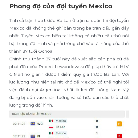
Phong độ của đội tuyển Mexico
Tính cả trận hoà trước Ba Lan ở trận ra quân thì đội tuyển
Mexico đã không thể ghi bàn trong ba trận đấu gần đây
nhất. Tuyển Mexico hiện tại không có nhiều cầu thủ nổi
bật trong đội hình và phải trông chờ vào tài năng của thủ
thành 37 tuổi Ochoa.
Chính thủ thành 37 tuổi này đã xuất sắc cản phá cú đá
phạt đền của Robert Lewandowski để giúp thầy trò HLV
G.Martino giành được 1 điểm quý giá trước Ba Lan. Với
lực lượng như hiện tại rất khó để Mexico có thể nghĩ tới
việc đánh bại Argentina. Nhất là khi đội bóng Nam Mỹ
đang bị dồn vào chân tường và sở hữu dàn cầu thủ chất
lượng trong đội hình.