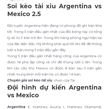
Soi kèo tài xỉu Argentina vs
Mexico 2.5
Đội tuyển Argentina hiện đang có phong độ ghi bàn khá
tốt. Trong 5 trận đấu gần nhất của đội bóng này có tổng
tỷ số từ 3 bàn trở lên. Trong khi hàng phòng ngự hiện tại
của đại diện Bắc Mỹ không phải quá tốt khi đã để thủng
lưới 4 bàn trong 5 trận đấu gần đây.
Trong 5 trận đấu gần nhất hàng công của Argentina có
được 18 pha lập công và chỉ để thủng lưới 2 lần. Trong
khi các cầu thủ Mexico có được 8 bàn sau 5 trận gần
nhất, trung bình mỗi trận họ có được 1.6 bàn.
Chuyên gia soi kèo tài xỉu
: chọn cửa Tài
Đội hình dự kiến Argentina
vs Mexico
Argentina
: E. Martinez, Acuna, L. Martinez, Otamendi,