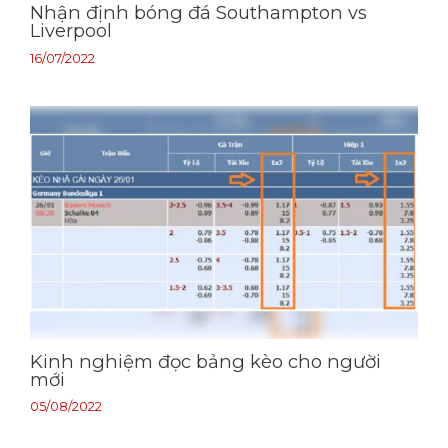
Nhận định bóng đá Southampton vs
Liverpool
16/07/2022
Kinh nghiệm đọc bảng kèo cho người
mới
05/08/2022