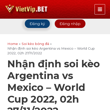
Đăng ký
Đăng nhập
Home
Soi kèo bóng đá
Nhận định soi kèo Argentina vs Mexico – World Cup
2022, 02h 27/11/2022
Nhận định soi kèo
Argentina vs
Mexico – World
Cup 2022, 02h