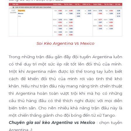
Soi Kèo Argentina Vs Mexico
Trong những trận đấu gần đây đội tuyển Argentina luôn
có thể duy trì một sức ép rất tốt lên đối thủ của mình.
Một khi Argentina nắm được lợi thế trong tay luôn biết
cách để khiến đối thủ của mình rơi vào tình thế khó
khăn. Nếu như trận đấu này mang nặng tính chiến thuật
thì Argentina hoàn toàn vượt trội khi mà họ có những
cầu thủ hàng đầu có thể thích nghi được với mọi diễn
biến trên sân. Cho nên nhiều khả năng trận đấu này là
một chiến thắng giành cho đội bóng đến từ xứ Tango.
Chuyên gia soi kèo Argentina vs Mexico
: chọn tuyển
Argentina -1