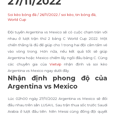
27/11/2022
Soi kèo bóng đá
/
26/11/2022
/
soi kèo
,
tin bóng đá
,
World Cup
Đội tuyển Argentina vs Mexico sẽ có cuộc chạm trán với
nhau ở lượt trận thứ 2 bảng C World Cup 2022. Một
chiến thắng là đủ để giúp cho 1 trong hai đội cầm tấm vé
vào vòng trong. Hơn nữa, nếu kết quả tốt sẽ giúp
Argentina hoặc Mexico chiếm lấy ngôi đầu bảng C. Cùng
các chuyên gia của
Vietvip
nhận định và soi kèo
Argentina vs Mexico ngay dưới đây.
Nhận định phong độ của
Argentina vs Mexico
Lúc 02h00 ngày 27/11/2022 Argentina vs Mexico sẽ đối
đầu nhau trên sân LUSAIL. Sau trận thua sốc trước Saudi
Arabia ở lượt đầu tiên. Nên Messi cùng đồng đội quyết