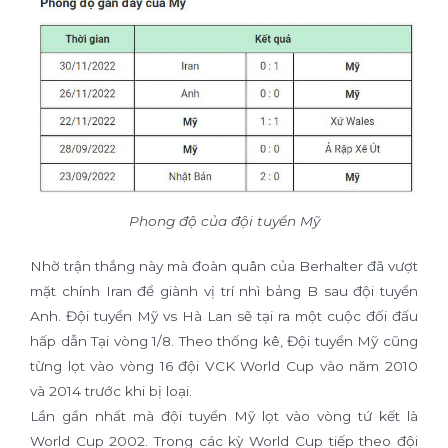
Phong độ của đội tuyển Mỹ
Nhờ trận thắng này mà đoàn quân của Berhalter đã vượt
mặt chính Iran để giành vị trí nhì bảng B sau đội tuyển
Anh. Đội tuyển Mỹ vs Hà Lan sẽ tại ra một cuộc đối đấu
hấp dẫn Tại vòng 1/8. Theo thống kê, Đội tuyển Mỹ cũng
từng lọt vào vòng 16 đội VCK World Cup vào năm 2010
và 2014 trước khi bị loại.
Lần gần nhất mà đội tuyển Mỹ lọt vào vòng tứ kết là
World Cup 2002. Trong các kỳ World Cup tiếp theo đội