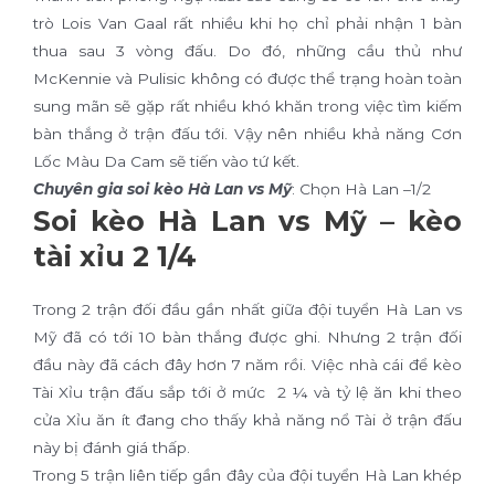
trò Lois Van Gaal rất nhiều khi họ chỉ phải nhận 1 bàn
thua sau 3 vòng đấu. Do đó, những cầu thủ như
McKennie và Pulisic không có được thể trạng hoàn toàn
sung mãn sẽ gặp rất nhiều khó khăn trong việc tìm kiếm
bàn thắng ở trận đấu tới. Vậy nên nhiều khả năng Cơn
Lốc Màu Da Cam sẽ tiến vào tứ kết.
Chuyên gia soi kèo Hà Lan vs Mỹ
: Chọn Hà Lan –1/2
Soi kèo Hà Lan vs Mỹ – kèo
tài xỉu 2 1/4
Trong 2 trận đối đầu gần nhất giữa đội tuyển Hà Lan vs
Mỹ đã có tới 10 bàn thắng được ghi. Nhưng 2 trận đối
đầu này đã cách đây hơn 7 năm rồi. Việc nhà cái để kèo
Tài Xỉu trận đấu sắp tới ở mức 2 ¼ và tỷ lệ ăn khi theo
cửa Xỉu ăn ít đang cho thấy khả năng nổ Tài ở trận đấu
này bị đánh giá thấp.
Trong 5 trận liên tiếp gần đây của đội tuyển Hà Lan khép