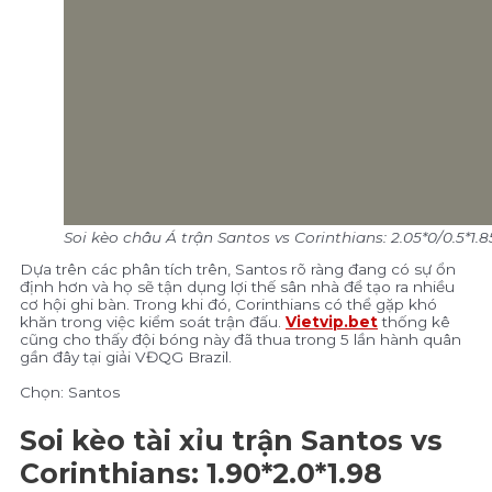
Soi kèo châu Á trận Santos vs Corinthians: 2.05*0/0.5*1.
Dựa trên các phân tích trên, Santos rõ ràng đang có sự ổn
định hơn và họ sẽ tận dụng lợi thế sân nhà để tạo ra nhiều
cơ hội ghi bàn. Trong khi đó, Corinthians có thể gặp khó
khăn trong việc kiểm soát trận đấu.
Vietvip.bet
thống kê
cũng cho thấy đội bóng này đã thua trong 5 lần hành quân
gần đây tại giải VĐQG Brazil.
Chọn: Santos
Soi kèo tài xỉu trận Santos vs
Corinthians: 1.90*2.0*1.98