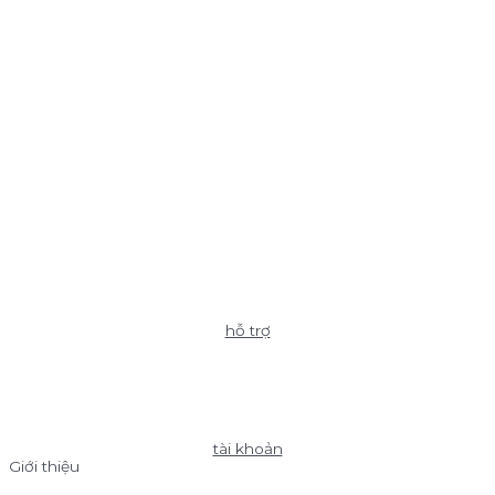
hỗ trợ
tài khoản
Giới thiệu