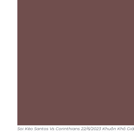
Soi Kèo Santos Vs Corinthians 22/6/2023 Khuôn Khổ Giải 