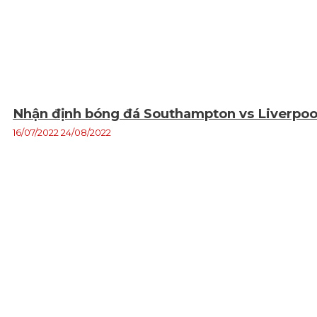
Nhận định bóng đá Southampton vs Liverpoo
16/07/2022
24/08/2022