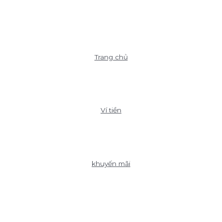
Trang chủ
Ví tiền
khuyến mãi