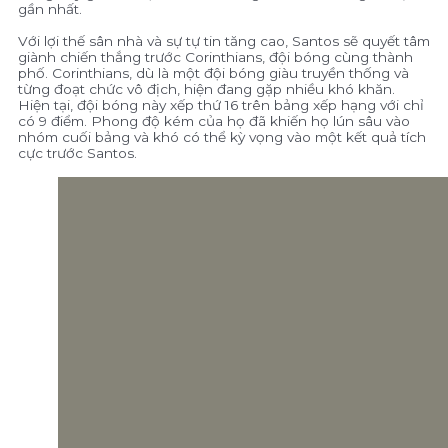
gần nhất.
Với lợi thế sân nhà và sự tự tin tăng cao, Santos sẽ quyết tâm
giành chiến thắng trước Corinthians, đội bóng cùng thành
phố. Corinthians, dù là một đội bóng giàu truyền thống và
từng đoạt chức vô địch, hiện đang gặp nhiều khó khăn.
Hiện tại, đội bóng này xếp thứ 16 trên bảng xếp hạng với chỉ
có 9 điểm. Phong độ kém của họ đã khiến họ lún sâu vào
nhóm cuối bảng và khó có thể kỳ vọng vào một kết quả tích
cực trước Santos.