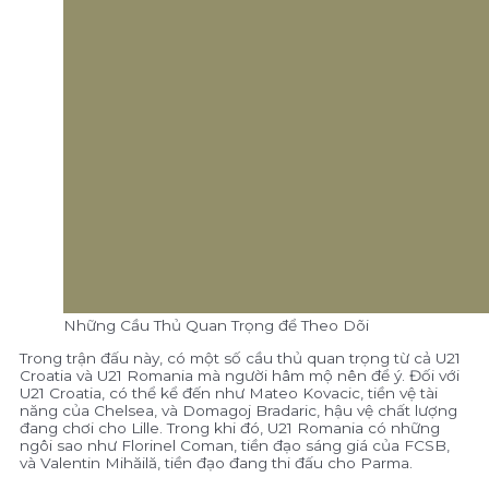
Những Cầu Thủ Quan Trọng để Theo Dõi
Trong trận đấu này, có một số cầu thủ quan trọng từ cả U21
Croatia và U21 Romania mà người hâm mộ nên để ý. Đối với
U21 Croatia, có thể kể đến như Mateo Kovacic, tiền vệ tài
năng của Chelsea, và Domagoj Bradaric, hậu vệ chất lượng
đang chơi cho Lille. Trong khi đó, U21 Romania có những
ngôi sao như Florinel Coman, tiền đạo sáng giá của FCSB,
và Valentin Mihăilă, tiền đạo đang thi đấu cho Parma.