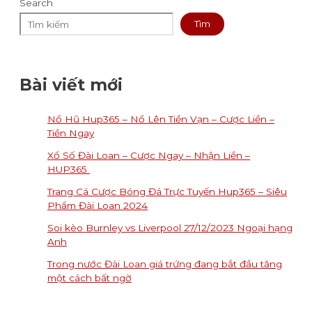
Search
Tìm
Bài viết mới
Nổ Hũ Hup365 – Nổ Lên Tiền Vạn – Cược Liền –
Tiền Ngay
Xổ Số Đài Loan – Cược Ngay – Nhận Liền –
HUP365
Trang Cá Cược Bóng Đá Trực Tuyến Hup365 – Siêu
Phẩm Đài Loan 2024
Soi kèo Burnley vs Liverpool 27/12/2023 Ngoại hạng
Anh
Trong nước Đài Loan giá trứng đang bắt đầu tăng
một cách bất ngờ