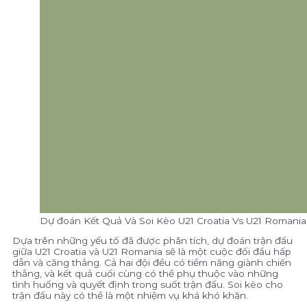
Dự đoán Kết Quả Và Soi Kèo U21 Croatia Vs U21 Romania
Dựa trên những yếu tố đã được phân tích, dự đoán trận đấu
giữa U21 Croatia và U21 Romania sẽ là một cuộc đối đầu hấp
dẫn và căng thẳng. Cả hai đội đều có tiềm năng giành chiến
thắng, và kết quả cuối cùng có thể phụ thuộc vào những
tình huống và quyết định trong suốt trận đấu. Soi kèo cho
trận đấu này có thể là một nhiệm vụ khá khó khăn.