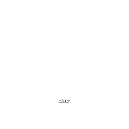
hỗ trợ