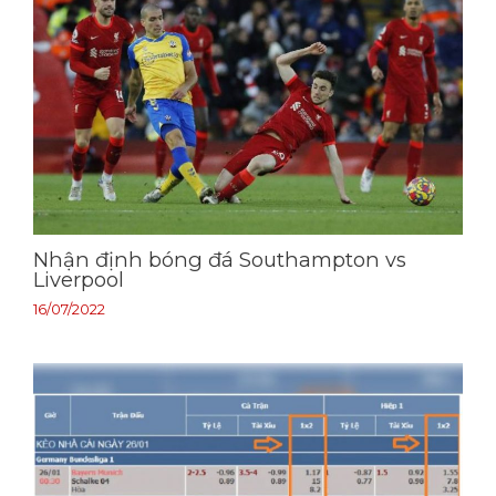
Nhận định bóng đá Southampton vs
Liverpool
16/07/2022