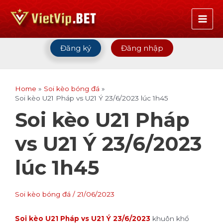
Đăng ký
Đăng nhập
Home
Soi kèo bóng đá
Soi kèo U21 Pháp vs U21 Ý 23/6/2023 lúc 1h45
Soi kèo U21 Pháp
vs U21 Ý 23/6/2023
lúc 1h45
Soi kèo bóng đá
/
21/06/2023
Soi kèo U21 Pháp vs U21 Ý 23/6/2023
khuôn khổ