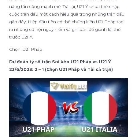
năng tấn công mạnh mẽ. Trái lại, U21 Ý chưa thể nhập
cuộc trận đấu một cách hiệu quả trong những trận đấu
gần đây. Hiệp đầu tiên có thể chứng kiến U21 Pháp tạo
ra những cơ hội nguy hiểm và ghi bàn để giành lợi thế
trước U21 Ý.
Chọn: U21 Pháp
Dự đoán tỷ số trận Soi kèo U21 Pháp vs U21 Ý
23/6/2023: 2 – 1 (Chọn U21 Pháp và Tài cả trận)