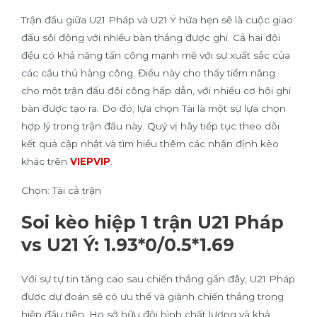
Trận đấu giữa U21 Pháp và U21 Ý hứa hẹn sẽ là cuộc giao
đấu sôi động với nhiều bàn thắng được ghi. Cả hai đội
đều có khả năng tấn công mạnh mẽ với sự xuất sắc của
các cầu thủ hàng công. Điều này cho thấy tiềm năng
cho một trận đấu đôi công hấp dẫn, với nhiều cơ hội ghi
bàn được tạo ra. Do đó, lựa chọn Tài là một sự lựa chọn
hợp lý trong trận đấu này. Quý vị hãy tiếp tục theo dõi
kết quả cập nhật và tìm hiểu thêm các nhận định kèo
khác trên
VIEPVIP
.
Chọn: Tài cả trận
Soi kèo hiệp 1 trận U21 Pháp
vs U21 Ý: 1.93*0/0.5*1.69
Với sự tự tin tăng cao sau chiến thắng gần đây, U21 Pháp
được dự đoán sẽ có ưu thế và giành chiến thắng trong
hiệp đầu tiên. Họ sở hữu đội hình chất lượng và khả