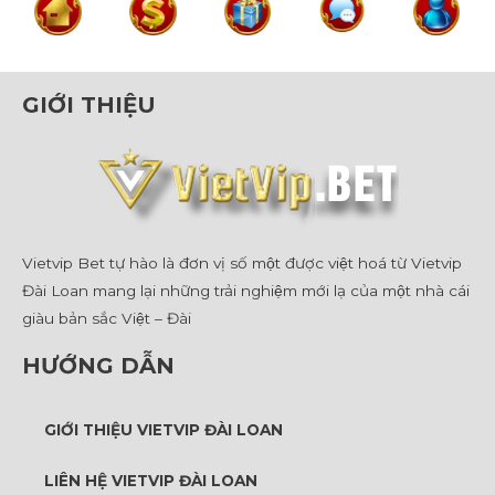
HỖ TRỢ
TRANG CHỦ
VÍ TIỀN
KHUYẾN MÃI
TÀI KHOẢN
GIỚI THIỆU
Vietvip Bet tự hào là đơn vị số một được việt hoá từ Vietvip
Đài Loan mang lại những trải nghiệm mới lạ của một nhà cái
giàu bản sắc Việt – Đài
HƯỚNG DẪN
GIỚI THIỆU VIETVIP ĐÀI LOAN
LIÊN HỆ VIETVIP ĐÀI LOAN