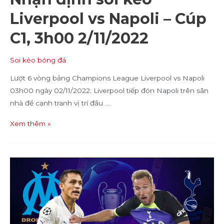
Liverpool vs Napoli – Cúp
C1, 3h00 2/11/2022
Soi kèo bóng đá
Lượt 6 vòng bảng Champions League Liverpool vs Napoli
03h00 ngày 02/11/2022. Liverpool tiếp đón Napoli trên sân
nhà để cạnh tranh vị trí đầu …
Xem thêm »