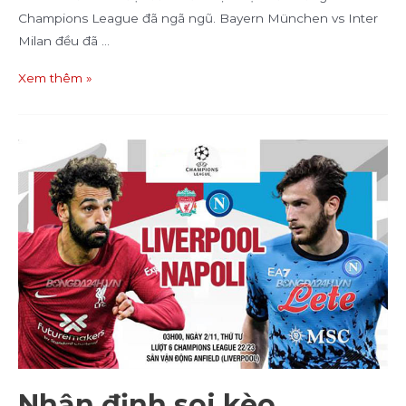
Champions League đã ngã ngũ. Bayern München vs Inter
Milan đều đã …
Xem thêm »
Nhận định soi kèo