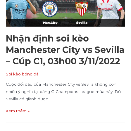
Nhận định soi kèo
Manchester City vs Sevilla
– Cúp C1, 03h00 3/11/2022
Soi kèo bóng đá
Cuộc đối đầu của Manchester City vs Sevilla không còn
nhiều ý nghĩa tại bảng G Champions League mùa này. Dù
Sevilla có giành được …
Xem thêm »