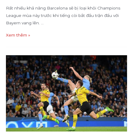
Rất nhiều khả năng Barcelona sẽ bị loại khỏi Champions
League mùa này trước khi tiếng còi bắt đầu trận đấu với
Bayern vang lên. …
Xem thêm »