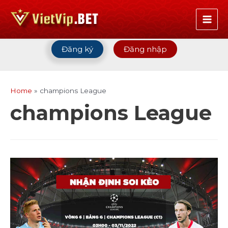
Đăng ký
Đăng nhập
Home
champions League
champions League