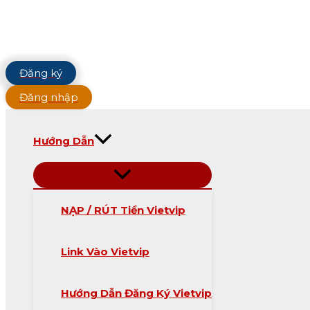
Skip
to
content
Đăng ký
Đăng nhập
Hướng Dẫn
Menu
Toggle
NẠP / RÚT Tiền Vietvip
Link Vào Vietvip
Hướng Dẫn Đăng Ký Vietvip