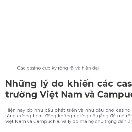
Các casino cực kỳ rộng rãi và hiện đại
Những lý do khiến các cas
trường Việt Nam và Campu
Hiện nay do nhu cầu phát triển và nhu cầu chơi casin
tăng cường hoạt động không ngừng cố gắng để mở rộng 
Việt Nam và Campuchia. Và lý do mà họ chú trọng đến 2 t