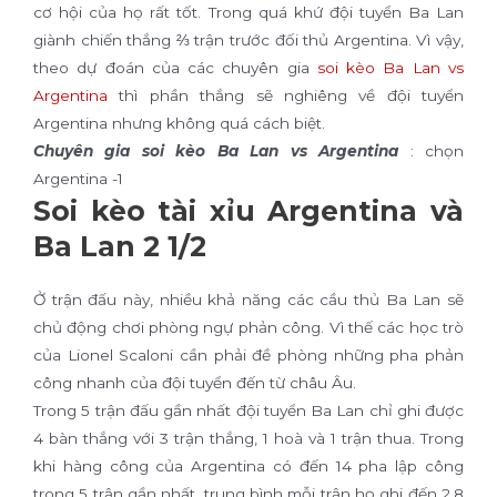
cơ hội của họ rất tốt. Trong quá khứ đội tuyển Ba Lan
giành chiến thắng ⅔ trận trước đối thủ Argentina. Vì vậy,
theo dự đoán của các chuyên gia
soi kèo Ba Lan vs
Argentina
thì phần thắng sẽ nghiêng về đội tuyển
Argentina nhưng không quá cách biệt.
Chuyên gia soi kèo Ba Lan vs Argentina
: chọn
Argentina -1
Soi kèo tài xỉu Argentina và
Ba Lan 2 1/2
Ở trận đấu này, nhiều khả năng các cầu thủ Ba Lan sẽ
chủ động chơi phòng ngự phản công. Vì thế các học trò
của Lionel Scaloni cần phải đề phòng những pha phản
công nhanh của đội tuyển đến từ châu Âu.
Trong 5 trận đấu gần nhất đội tuyển Ba Lan chỉ ghi được
4 bàn thắng với 3 trận thắng, 1 hoà và 1 trận thua. Trong
khi hàng công của Argentina có đến 14 pha lập công
trong 5 trận gần nhất, trung bình mỗi trận họ ghi đến 2,8