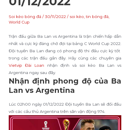
01/12/2022
Soi kèo bóng đá
/
30/11/2022
/
soi kèo
,
tin bóng đá
,
World Cup
Trận đấu giữa Ba Lan vs Argentina là trận chiến hấp dẫn
nhất và cực kỳ đáng chờ đợi tại bảng C World Cup 2022.
Đội tuyển Ba Lan đang có phong độ thi đấu cực kỳ tốt
trong các trận đấu gần đây. Hãy cùng các chuyên gia
Vietvip Đài Loan
nhận định và soi kèo Ba Lan vs
Argentina ngay sau đây.
Nhận định phong độ của Ba
Lan vs Argentina
Lúc 02h00 ngày 01/12/2022 Đội tuyển Ba Lan sẽ đối đầu
với các cầu thủ Argentina trên sân vận động 974.