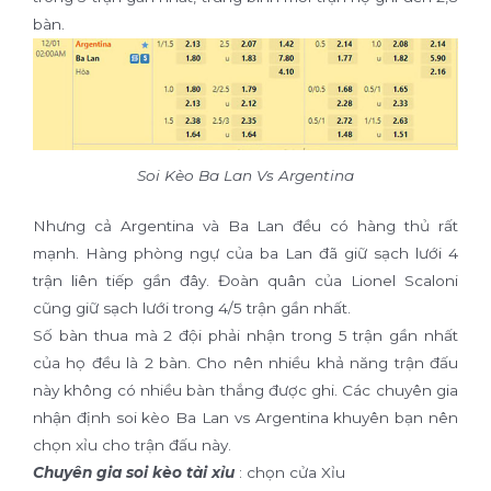
bàn.
Soi Kèo Ba Lan Vs Argentina
Nhưng cả Argentina và Ba Lan đều có hàng thủ rất
mạnh. Hàng phòng ngự của ba Lan đã giữ sạch lưới 4
trận liên tiếp gần đây. Đoàn quân của Lionel Scaloni
cũng giữ sạch lưới trong 4/5 trận gần nhất.
Số bàn thua mà 2 đội phải nhận trong 5 trận gần nhất
của họ đều là 2 bàn. Cho nên nhiều khả năng trận đấu
này không có nhiều bàn thắng được ghi. Các chuyên gia
nhận định soi kèo Ba Lan vs Argentina khuyên bạn nên
chọn xỉu cho trận đấu này.
Chuyên gia soi kèo tài xỉu
: chọn cửa Xỉu