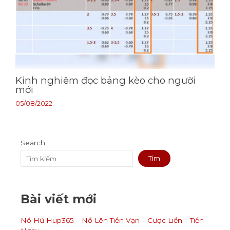
Kinh nghiệm đọc bảng kèo cho người
mới
05/08/2022
Search
Tìm
Bài viết mới
Nổ Hũ Hup365 – Nổ Lên Tiền Vạn – Cược Liền – Tiền