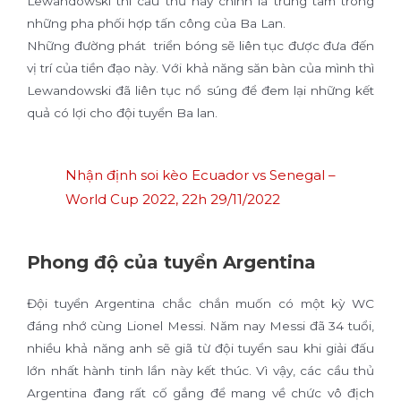
Lewandowski thì cầu thủ này chính là trung tâm trong
những pha phối hợp tấn công của Ba Lan.
Những đường phát triển bóng sẽ liên tục được đưa đến
vị trí của tiền đạo này. Với khả năng săn bàn của mình thì
Lewandowski đã liên tục nổ súng để đem lại những kết
quả có lợi cho đội tuyển Ba lan.
Nhận định soi kèo Ecuador vs Senegal –
World Cup 2022, 22h 29/11/2022
Phong độ của tuyển Argentina
Đội tuyển Argentina chắc chắn muốn có một kỳ WC
đáng nhớ cùng Lionel Messi. Năm nay Messi đã 34 tuổi,
nhiều khả năng anh sẽ giã từ đội tuyển sau khi giải đấu
lớn nhất hành tinh lần này kết thúc. Vì vậy, các cầu thủ
Argentina đang rất cố gắng để mang về chức vô địch