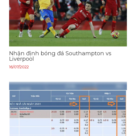
Nhận định bóng đá Southampton vs
Liverpool
16/07/2022