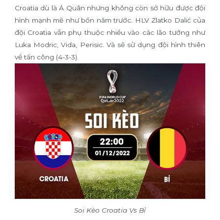
Croatia dù là Á Quân nhưng không còn sở hữu được đội
hình mạnh mẽ như bốn năm trước. HLV Zlatko Dalić của
đội Croatia vẫn phụ thuộc nhiều vào các lão tướng như
Luka Modric, Vida, Perisic. Và sẽ sử dụng đội hình thiên
về tấn công (4-3-3).
Soi Kèo Croatia Vs Bỉ