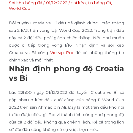
Soi kèo bóng đá
/
01/12/2022
/
soi kèo
,
tin bóng đá
,
World Cup
Đội tuyển Croatia vs Bỉ đều đã giành được 1 trận thắng
sau 2 lượt trận vòng loại World Cup 2022. Trong trận đấu
này cả 2 đội đều phải giành chiến thắng. Nếu như muốn
được đi tiếp trong vòng 1/16. Nhận định và soi kèo
Croatia vs Bỉ cùng
Vietvip Pro
để có những thông tin
chính xác và mới nhất
Nhận định phong độ Croatia
vs Bỉ
Lúc 22h00 ngày 01/12/2022 đội tuyển Croatia vs Bỉ sẽ
gặp nhau ở lượt đấu cuối cùng của bảng F World Cup
2022 trên sân Ahmad bin Ali. Đây là một trận đấu khó nói
trước được điều gì. Bởi vì thành tích cũng như phong độ
của cả 2 đội đều không quá chênh lệch. Kể cả trong lịch
sử đối đầu cũng không có sự vượt trội nhiều.