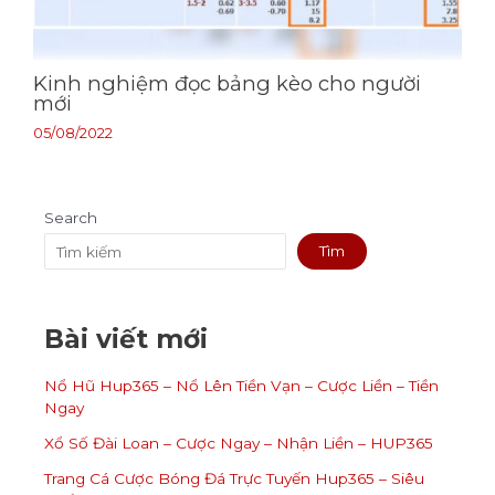
Kinh nghiệm đọc bảng kèo cho người
mới
05/08/2022
Search
Tìm
Bài viết mới
Nổ Hũ Hup365 – Nổ Lên Tiền Vạn – Cược Liền – Tiền
Ngay
Xổ Số Đài Loan – Cược Ngay – Nhận Liền – HUP365
Trang Cá Cược Bóng Đá Trực Tuyến Hup365 – Siêu