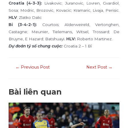
Croatia (4-3-3):
Livakovic; Juranovic, Lovren, Gvardiol,
Sosa; Modric, Brozovic, Kovacic; Kramaric, Livaja, Perisic.
HLV
: Zlatko Dalic
Bỉ (3-4-2-1):
Courtois; Alderweireld, Vertonghen,
Castagne; Meunier, Tielemans, Witsel, Trossard; De
Bruyne, E Hazard; Batshuayi.
HLV:
Roberto Martinez.
Dự đoán tỷ số chung cuộc:
Croatia 2 – 1 Bỉ
←
Previous Post
Next Post
→
Bài liên quan