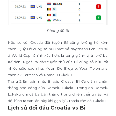
Phong độ Bỉ
Nếu so với Croatia đội tuyển Bỉ cũng không hề kém
cạnh. Quỷ Đỏ cũng sở hữu một bề dày thành tích lịch sử
ở World Cup. Chính xác hơn, là từng giành vị trí thứ ba.
Kế đến, Ngoài ra dàn tuyển thủ của Bỉ cũng sở hữu rất
nhiều siêu sao như: Kevin De Bruyne, Youri Tielemans,
Yannick Carrasco và Romelu Lukaku.
Trong 2 lần gần nhất Bỉ gặp Croatia, Bỉ đã giành chiến
thắng nhờ công của Romelu Lukaku. Trong đó Romelu
Lukaku ghi cả ba bàn thắng trong chiến thắng này. Và
đội hình ra sân lần này khi gặp lại Croatia vẫn có Lukaku.
Lịch sử đối đầu Croatia vs Bỉ