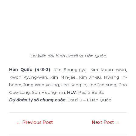
Dự kiến đội hình Brazil vs Hàn Quốc
Hàn Quốc (4-3-3)
: Kim Seung-gyu, Kim Moon-hwan,
Kwon Kyung-wan, Kim Min-jae, Kim Jin-su, Hwang In-
beom, Jung Woo-young, Lee Kang-in, Lee Jae-sung, Cho
Gue-sung, Son Heung-min.
HLV
: Paulo Bento
Dự đoán tỷ số chung cuộc
: Brazil 3 – 1 Hàn Quốc
Post
←
Previous Post
Next Post
→
navigation