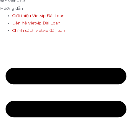
sắc Việt – Đài
Hướng dẫn
Giới thiệu Vietvip Đài Loan
Liên hệ Vietvip Đài Loan
Chính sách vietvip đài loan