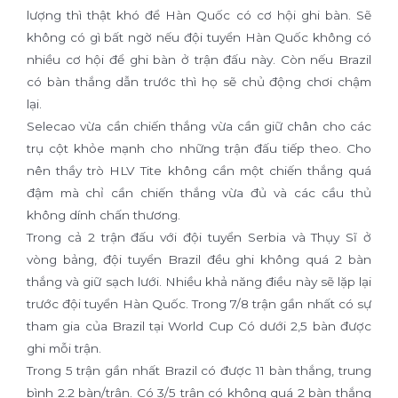
lượng thì thật khó để Hàn Quốc có cơ hội ghi bàn. Sẽ
không có gì bất ngờ nếu đội tuyển Hàn Quốc không có
nhiều cơ hội để ghi bàn ở trận đấu này. Còn nếu Brazil
có bàn thắng dẫn trước thì họ sẽ chủ động chơi chậm
lại.
Selecao vừa cần chiến thắng vừa cần giữ chân cho các
trụ cột khỏe mạnh cho những trận đấu tiếp theo. Cho
nên thầy trò HLV Tite không cần một chiến thắng quá
đậm mà chỉ cần chiến thắng vừa đủ và các cầu thủ
không dính chấn thương.
Trong cả 2 trận đấu với đội tuyển Serbia và Thụy Sĩ ở
vòng bảng, đội tuyển Brazil đều ghi không quá 2 bàn
thắng và giữ sạch lưới. Nhiều khả năng điều này sẽ lặp lại
trước đội tuyển Hàn Quốc. Trong 7/8 trận gần nhất có sự
tham gia của Brazil tại World Cup Có dưới 2,5 bàn được
ghi mỗi trận.
Trong 5 trận gần nhất Brazil có được 11 bàn thắng, trung
bình 2.2 bàn/trận. Có 3/5 trận có không quá 2 bàn thắng