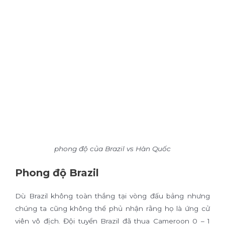
phong độ của Brazil vs Hàn Quốc
Phong độ Brazil
Dù Brazil không toàn thắng tại vòng đấu bảng nhưng
chúng ta cũng không thể phủ nhận rằng họ là ứng cử
viên vô địch. Đội tuyển Brazil đã thua Cameroon 0 – 1