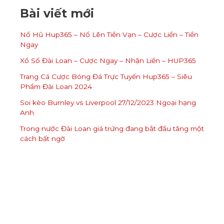
Bài viết mới
Nổ Hũ Hup365 – Nổ Lên Tiền Vạn – Cược Liền – Tiền
Ngay
Xổ Số Đài Loan – Cược Ngay – Nhận Liền – HUP365
Trang Cá Cược Bóng Đá Trực Tuyến Hup365 – Siêu
Phẩm Đài Loan 2024
Soi kèo Burnley vs Liverpool 27/12/2023 Ngoại hạng
Anh
Trong nước Đài Loan giá trứng đang bắt đầu tăng một
cách bất ngờ