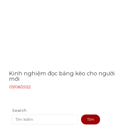
Kinh nghiệm đọc bảng kèo cho người
mới
05/08/2022
Search
Tìm