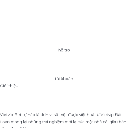
hỗ trợ
tài khoản
Giới thiệu
Vietvip Bet tự hào là đơn vị số một được việt hoá từ Vietvip Đài
Loan mang lại những trải nghiệm mới lạ của một nhà cái giàu bản