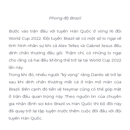
Phong độ Brazil
Bước vào trận đấu với tuyển Hàn Quốc ở vòng 16 đội
World Cup 2022. Đội tuyển Brazil sẽ có một số lo ngại về
tình hình nhân sự khi cả Alex Telles và Gabriel Jesus đều
dính chấn thương đầu gối. Thậm chí, có những lo ngại
cho rằng cả hai đều không thể trở lại tại World Cup 2022
lần này.
Trong khi đó, nhiều người “kỳ vọng” rằng Danilo sẽ trở lại
sau khi dính chấn thương mắt cá ở trận mở màn của
Brazil. Bên cạnh đó tiền vệ Neymar cũng có thể góp mặt
ở trận đấu quan trọng này. Theo nguồn tin của chuyên
gia nhận định soi kèo Brazil vs Hàn Quốc thì bộ đôi này
đã quay trở lại tập luyện trước thềm cuộc đối đầu với đội
tuyển Hàn Quốc.