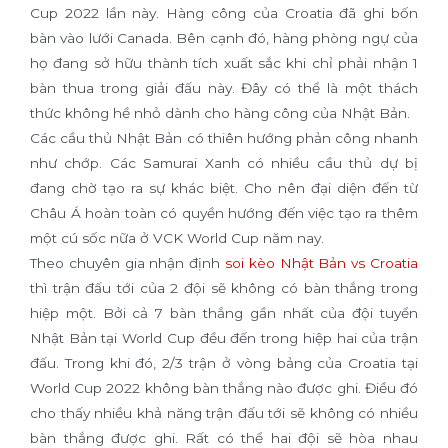
Cup 2022 lần này. Hàng công của Croatia đã ghi bốn
bàn vào lưới Canada. Bên cạnh đó, hàng phòng ngự của
họ đang sở hữu thành tích xuất sắc khi chỉ phải nhận 1
bàn thua trong giải đấu này. Đây có thể là một thách
thức không hề nhỏ dành cho hàng công của Nhật Bản.
Các cầu thủ Nhật Bản có thiên hướng phản công nhanh
như chớp. Các Samurai Xanh có nhiều cầu thủ dự bị
đang chờ tạo ra sự khác biệt. Cho nên đại diện đến từ
Châu Á hoàn toàn có quyền hướng đến việc tạo ra thêm
một cú sốc nữa ở VCK World Cup năm nay.
Theo chuyên gia nhận định
soi kèo Nhật Bản vs Croatia
thì trận đấu tới của 2 đội sẽ không có bàn thắng trong
hiệp một. Bởi cả 7 bàn thắng gần nhất của đội tuyển
Nhật Bản tại World Cup đều đến trong hiệp hai của trận
đấu. Trong khi đó, 2/3 trận ở vòng bảng của Croatia tại
World Cup 2022 không bàn thắng nào được ghi. Điều đó
cho thấy nhiều khả năng trận đấu tới sẽ không có nhiều
bàn thắng được ghi. Rất có thể hai đội sẽ hòa nhau