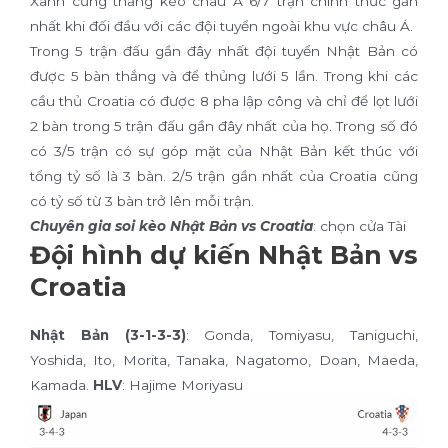
Xanh cũng thắng kèo châu Á 6/7 trận chính thức gần
nhất khi đối đầu với các đội tuyển ngoài khu vực châu Á.
Trong 5 trận đấu gần đây nhất đội tuyển Nhật Bản có
được 5 bàn thắng và để thủng lưới 5 lần. Trong khi các
cầu thủ Croatia có được 8 pha lập công và chỉ để lọt lưới
2 bàn trong 5 trận đấu gần đây nhất của họ. Trong số đó
có 3/5 trận có sự góp mặt của Nhật Bản kết thúc với
tổng tỷ số là 3 bàn. 2/5 trận gần nhất của Croatia cũng
có tỷ số từ 3 bàn trở lên mỗi trận.
Chuyên gia soi kèo Nhật Bản vs Croatia
: chọn cửa Tài
Đội hình dự kiến Nhật Bản vs
Croatia
Nhật Bản (3-1-3-3)
: Gonda, Tomiyasu, Taniguchi,
Yoshida, Ito, Morita, Tanaka, Nagatomo, Doan, Maeda,
Kamada.
HLV
: Hajime Moriyasu