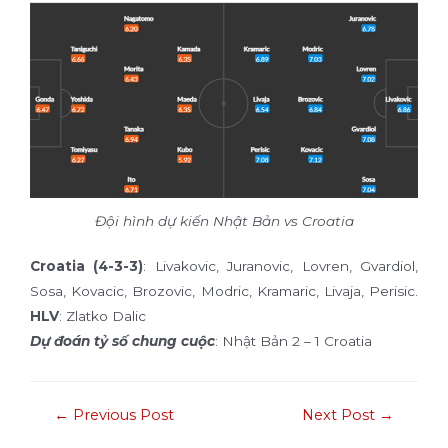
Đội hình dự kiến Nhật Bản vs Croatia
Croatia (4-3-3)
: Livakovic, Juranovic, Lovren, Gvardiol,
Sosa, Kovacic, Brozovic, Modric, Kramaric, Livaja, Perisic.
HLV
: Zlatko Dalic
Dự đoán tỷ số chung cuộc
: Nhật Bản 2 – 1 Croatia
←
Previous Post
Next Post
→