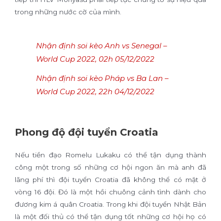
trong những nước cờ của mình.
Nhận định soi kèo Anh vs Senegal –
World Cup 2022, 02h 05/12/2022
Nhận định soi kèo Pháp vs Ba Lan –
World Cup 2022, 22h 04/12/2022
Phong độ đội tuyển Croatia
Nếu tiền đạo Romelu Lukaku có thể tận dụng thành
công một trong số những cơ hội ngon ăn mà anh đã
lãng phí thì đội tuyển Croatia đã không thể có mặt ở
vòng 16 đội. Đó là một hồi chuông cảnh tình dành cho
đương kim á quân Croatia. Trong khi đội tuyển Nhật Bản
là một đối thủ có thể tận dụng tốt những cơ hội họ có