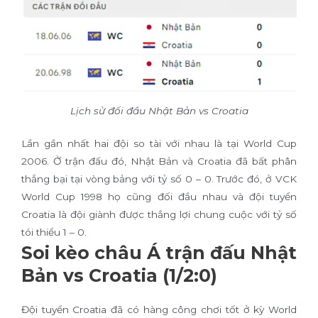
Lịch sử đối đầu Nhật Bản vs Croatia
Lần gần nhất hai đội so tài với nhau là tại World Cup
2006. Ở trận đấu đó, Nhật Bản và Croatia đã bất phân
thắng bại tại vòng bảng với tỷ số 0 – 0. Trước đó, ở VCK
World Cup 1998 họ cũng đối đầu nhau và đội tuyển
Croatia là đội giành được thắng lợi chung cuộc với tỷ số
tói thiểu 1 – 0.
Soi kèo châu Á trận đấu Nhật
Bản vs Croatia (1/2:0)
Đội tuyển Croatia đã có hàng công chơi tốt ở kỳ World