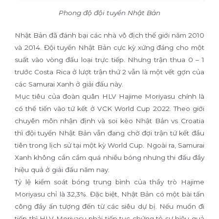
Phong độ đội tuyển Nhật Bản
Nhật Bản đã đánh bại các nhà vô địch thế giới năm 2010
và 2014. Đội tuyển Nhật Bản cực kỳ xứng đáng cho một
suất vào vòng đấu loại trực tiếp. Nhưng trận thua 0 – 1
trước Costa Rica ở lượt trận thứ 2 vẫn là một vết gợn của
các Samurai Xanh ở giải đấu này.
Mục tiêu của đoàn quân HLV Hajime Moriyasu chính là
có thể tiến vào tứ kết ở VCK World Cup 2022. Theo giới
chuyên môn nhận định và soi kèo Nhật Bản vs Croatia
thì đội tuyển Nhật Bản vẫn đang chờ đợi trận tứ kết đầu
tiên trong lịch sử tại một kỳ World Cup. Ngoài ra, Samurai
Xanh không cần cầm quá nhiều bóng nhưng thi đấu đầy
hiệu quả ở giải đấu năm nay.
Tỷ lệ kiểm soát bóng trung bình của thầy trò Hajime
Moriyasu chỉ là 32,3%. Đặc biệt, Nhật Bản có một bài tấn
công đầy ấn tượng đến từ các siêu dự bị. Nếu muốn đi
tiếp thì HLV Moriyasu phải tiếp tục chứng tỏ sự hiệu quả