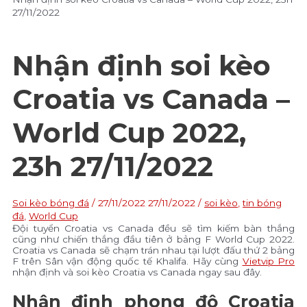
27/11/2022
Nhận định soi kèo
Croatia vs Canada –
World Cup 2022,
23h 27/11/2022
Soi kèo bóng đá
/
27/11/2022
27/11/2022
/
soi kèo
,
tin bóng
đá
,
World Cup
Đội tuyển Croatia vs Canada đều sẽ tìm kiếm bàn thắng
cũng như chiến thắng đầu tiên ở bảng F World Cup 2022.
Croatia vs Canada sẽ chạm trán nhau tại lượt đấu thứ 2 bảng
F trên Sân vận động quốc tế Khalifa. Hãy cùng
Vietvip Pro
nhận định và soi kèo Croatia vs Canada ngay sau đây.
Nhận định phong độ Croatia