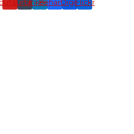
outube
Tumblr
Linkedin
Behance
Digg
Flickr