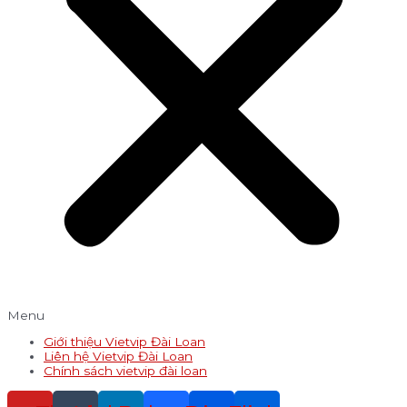
Menu
Giới thiệu Vietvip Đài Loan
Liên hệ Vietvip Đài Loan
Chính sách vietvip đài loan