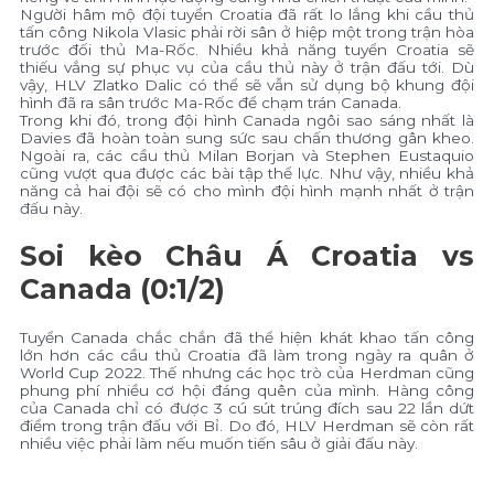
Người hâm mộ đội tuyển Croatia đã rất lo lắng khi cầu thủ
tấn công Nikola Vlasic phải rời sân ở hiệp một trong trận hòa
trước đối thủ Ma-Rốc. Nhiều khả năng tuyển Croatia sẽ
thiếu vắng sự phục vụ của cầu thủ này ở trận đấu tới. Dù
vậy, HLV Zlatko Dalic có thể sẽ vẫn sử dụng bộ khung đội
hình đã ra sân trước Ma-Rốc để chạm trán Canada.
Trong khi đó, trong đội hình Canada ngôi sao sáng nhất là
Davies đã hoàn toàn sung sức sau chấn thương gân kheo.
Ngoài ra, các cầu thủ Milan Borjan và Stephen Eustaquio
cũng vượt qua được các bài tập thể lực. Như vậy, nhiều khả
năng cả hai đội sẽ có cho mình đội hình mạnh nhất ở trận
đấu này.
Soi kèo Châu Á Croatia vs
Canada (0:1/2)
Tuyển Canada chắc chắn đã thể hiện khát khao tấn công
lớn hơn các cầu thủ Croatia đã làm trong ngày ra quân ở
World Cup 2022. Thế nhưng các học trò của Herdman cũng
phung phí nhiều cơ hội đáng quên của mình. Hàng công
của Canada chỉ có được 3 cú sút trúng đích sau 22 lần dứt
điểm trong trận đấu với Bỉ. Do đó, HLV Herdman sẽ còn rất
nhiều việc phải làm nếu muốn tiến sâu ở giải đấu này.