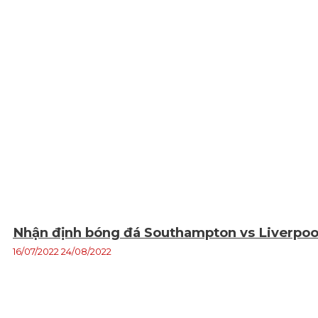
Nhận định bóng đá Southampton vs Liverpoo
16/07/2022
24/08/2022