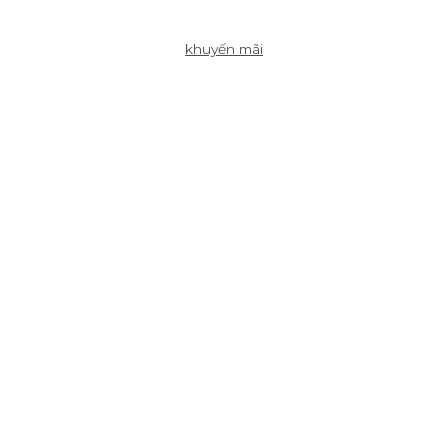
khuyến mãi