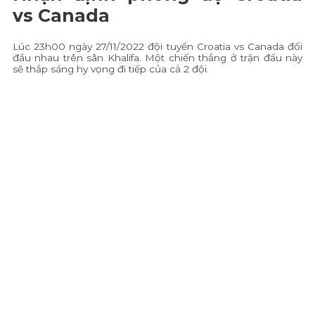
vs Canada
Lúc 23h00 ngày 27/11/2022 đội tuyển Croatia vs Canada đối
đầu nhau trên sân Khalifa. Một chiến thắng ở trận đấu này
sẽ thắp sáng hy vọng đi tiếp của cả 2 đội.