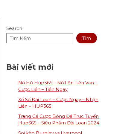
Search
Tìm
Bài viết mới
Nổ Hũ Hup365 – Nổ Lên Tiền Vạn –
Cược Liền – Tiền Ngay
Xổ Số Đài Loan – Cược Ngay – Nhận
Liền – HUP365
Trang Cá Cược Bóng Đá Trực Tuyến
Hup365 – Siêu Phẩm Đài Loan 2024
Soi kèo Burnley vs Liverpool