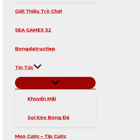
Giới Thiệu Trò Chơi
SEA GAMES 32
Bongdatructiep
Tin Tức
Menu
Toggle
Khuyến Mãi
Soi Kèo Bóng Đá
Mẹo Cược – Tip Cược