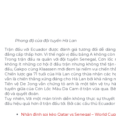
Phong độ của đội tuyển Hà Lan
Trận đấu với Ecuador được đánh giá tương đối dễ dàng
đẳng cấp thấp hơn. Vì thế ngôi vị đầu bảng A không còn q
Trong trận đấu ra quân với đội tuyển Senegal, Cơn lốc
không ít những cơ hội ở đầu trận nhưng không thể tận
đấu, Gakpo cùng Klaassen mới đem lại niềm vui chiến t
Chiến lược gia 71 tuổi của Hà Lan cũng thừa nhận các 
vẫn là chiến thắng xứng đáng cho Hà Lan bởi khả năng n
Tiền vệ De Jong vẫn chứng tỏ anh là một tiền vệ trụ h
tuyến giữa của Cơn Lốc Màu Da Cam ở trận vừa qua. Bên
độ và quyết đoán.
Tuy nhiên, Với một màn trình diễn không thực sự thuyết 
đấu hiệu quả hơn ở trận đấu tới. Bởi các cầu thủ Ecuador
Nhận định soi kèo Qatar vs Senegal – World Cup