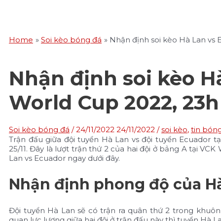
Home
Soi kèo bóng đá
Nhận định soi kèo Hà Lan vs 
Nhận định soi kèo H
World Cup 2022, 23h 
Soi kèo bóng đá
/
24/11/2022
24/11/2022
/
soi kèo
,
tin bón
Trận đấu giữa đội tuyển Hà Lan vs đội tuyển Ecuador t
25/11. Đây là lượt trận thứ 2 của hai đội ở bảng A tại VC
Lan vs Ecuador ngay dưới đây.
Nhận định phong độ của Hà
Đội tuyển Hà Lan sẽ có trận ra quân thứ 2 trong khuô
quan lực lượng giữa hai đội ở trận đấu này thì tuyển Hà 