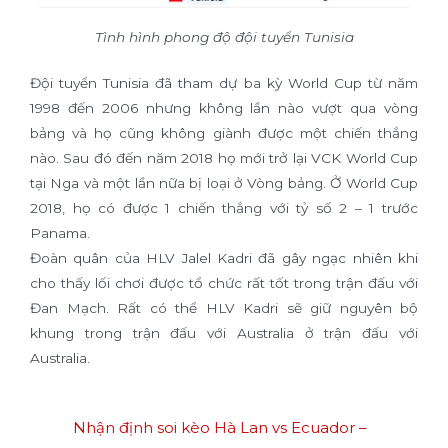
Tình hình phong độ đội tuyển Tunisia
Đội tuyển Tunisia đã tham dự ba kỳ World Cup từ năm
1998 đến 2006 nhưng không lần nào vượt qua vòng
bảng và họ cũng không giành được một chiến thắng
nào. Sau đó đến năm 2018 họ mới trở lại VCK World Cup
tại Nga và một lần nữa bị loại ở Vòng bảng. Ở World Cup
2018, họ có được 1 chiến thắng với tỷ số 2 – 1 trước
Panama.
Đoàn quân của HLV Jalel Kadri đã gây ngạc nhiên khi
cho thấy lối chơi được tổ chức rất tốt trong trận đấu với
Đan Mạch. Rất có thể HLV Kadri sẽ giữ nguyên bộ
khung trong trận đấu với Australia ở trận đấu với
Australia.
Nhận định soi kèo Hà Lan vs Ecuador –