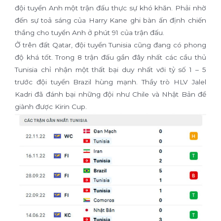
đội tuyển Anh một trận đấu thực sự khó khăn. Phải nhờ
đến sự toả sáng của Harry Kane ghi bàn ấn định chiến
thắng cho tuyển Anh ở phút 91 của trận đấu.
Ở trên đất Qatar, đội tuyển Tunisia cũng đang có phong
độ khá tốt. Trong 8 trận đấu gần đây nhất các cầu thủ
Tunisia chỉ nhận một thất bại duy nhất với tỷ số 1 – 5
trước đội tuyển Brazil hùng mạnh. Thầy trò HLV Jalel
Kadri đã đánh bại những đội như Chile và Nhật Bản để
giành được Kirin Cup.