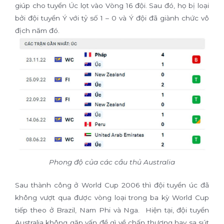
giúp cho tuyển Úc lọt vào Vòng 16 đội. Sau đó, họ bị loại
bởi đội tuyển Ý với tỷ số 1 – 0 và Ý đội đã giành chức vô
địch năm đó.
Phong độ của các cầu thủ Australia
Sau thành công ở World Cup 2006 thì đội tuyển úc đã
không vượt qua được vòng loại trong ba kỳ World Cup
tiếp theo ở Brazil, Nam Phi và Nga. Hiện tại, đội tuyển
Australia không gặp vấn đề gì về chấn thương hay sa sút