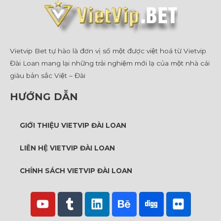
Vietvip Bet tự hào là đơn vị số một được việt hoá từ Vietvip
Đài Loan mang lại những trải nghiệm mới lạ của một nhà cái
giàu bản sắc Việt – Đài
HƯỚNG DẪN
GIỚI THIỆU VIETVIP ĐÀI LOAN
LIÊN HỆ VIETVIP ĐÀI LOAN
CHÍNH SÁCH VIETVIP ĐÀI LOAN