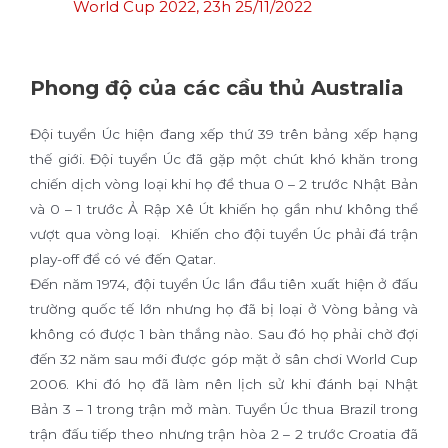
World Cup 2022, 23h 25/11/2022
Phong độ của các cầu thủ Australia
Đội tuyển Úc hiện đang xếp thứ 39 trên bảng xếp hạng
thế giới. Đội tuyển Úc đã gặp một chút khó khăn trong
chiến dịch vòng loại khi họ để thua 0 – 2 trước Nhật Bản
và 0 – 1 trước Ả Rập Xê Út khiến họ gần như không thể
vượt qua vòng loại. Khiến cho đội tuyển Úc phải đá trận
play-off để có vé đến Qatar.
Đến năm 1974, đội tuyển Úc lần đầu tiên xuất hiện ở đấu
trường quốc tế lớn nhưng họ đã bị loại ở Vòng bảng và
không có được 1 bàn thắng nào. Sau đó họ phải chờ đợi
đến 32 năm sau mới được góp mặt ở sân chơi World Cup
2006. Khi đó họ đã làm nên lịch sử khi đánh bại Nhật
Bản 3 – 1 trong trận mở màn. Tuyển Úc thua Brazil trong
trận đấu tiếp theo nhưng trận hòa 2 – 2 trước Croatia đã