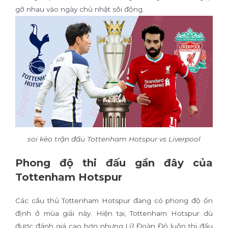
gỡ nhau vào ngày chủ nhật sôi động.
soi kèo trận đấu Tottenham Hotspur vs Liverpool
Phong độ thi đấu gần đây của
Tottenham Hotspur
Các cầu thủ Tottenham Hotspur đang có phong độ ổn
định ở mùa giải này. Hiện tại, Tottenham Hotspur dù
được đánh giá cao hơn nhưng Lữ Đoàn Đỏ luôn thi đấu