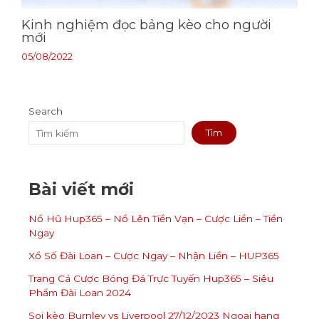
Kinh nghiệm đọc bảng kèo cho người
mới
05/08/2022
Search
Tìm
Bài viết mới
Nổ Hũ Hup365 – Nổ Lên Tiền Vạn – Cược Liền – Tiền
Ngay
Xổ Số Đài Loan – Cược Ngay – Nhận Liền – HUP365
Trang Cá Cược Bóng Đá Trực Tuyến Hup365 – Siêu
Phẩm Đài Loan 2024
Soi kèo Burnley vs Liverpool 27/12/2023 Ngoại hạng