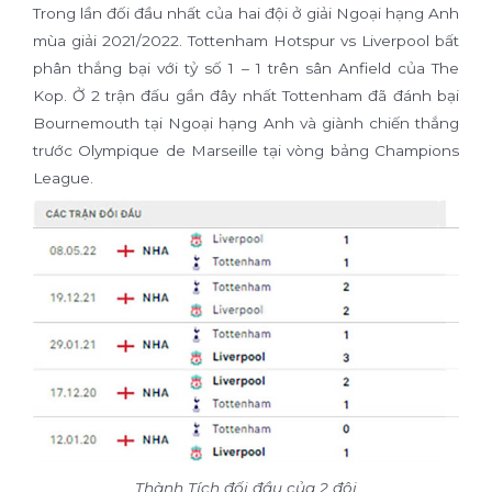
Trong lần đối đầu nhất của hai đội ở giải Ngoại hạng Anh
mùa giải 2021/2022. Tottenham Hotspur vs Liverpool bất
phân thắng bại với tỷ số 1 – 1 trên sân Anfield của The
Kop. Ở 2 trận đấu gần đây nhất Tottenham đã đánh bại
Bournemouth tại Ngoại hạng Anh và giành chiến thắng
trước Olympique de Marseille tại vòng bảng Champions
League.
Thành Tích đối đầu của 2 đội