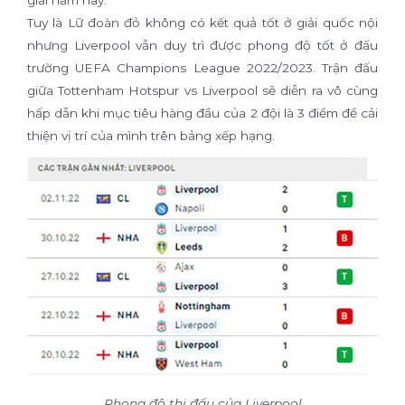
Tuy là Lữ đoàn đỏ không có kết quả tốt ở giải quốc nội
nhưng Liverpool vẫn duy trì được phong độ tốt ở đấu
trường UEFA Champions League 2022/2023. Trận đấu
giữa Tottenham Hotspur vs Liverpool sẽ diễn ra vô cùng
hấp dẫn khi mục tiêu hàng đầu của 2 đội là 3 điểm để cải
thiện vị trí của mình trên bảng xếp hạng.
Phong độ thi đấu của Liverpool