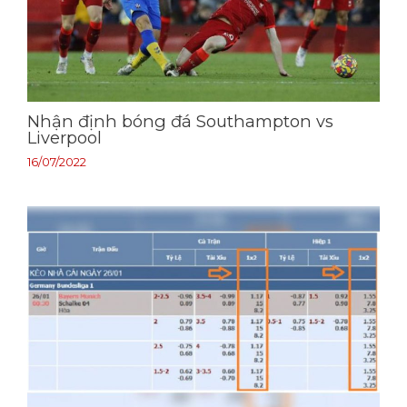
Nhận định bóng đá Southampton vs
Liverpool
16/07/2022