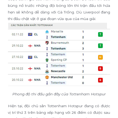
bùng nổ trước những đội bóng lớn thì trận đấu tới hứa
hẹn sẽ không dễ dàng với Gà Trống. Dù Liverpool đang
thi đấu chật vật ở giai đoạn vừa qua của mùa giải.
Phong độ thi đấu gần đây của Tottenham Hotspur
Hiện tại, đội chủ sân Tottenham Hotspur đang có được
vị trí thứ 3 trên bảng xếp hạng với 26 điểm có được sau