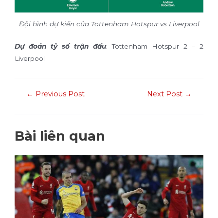
Đội hình dự kiến của Tottenham Hotspur vs Liverpool
Dự đoán tỷ số trận đấu
: Tottenham Hotspur 2 – 2
Liverpool
←
Previous Post
Next Post
→
Bài liên quan