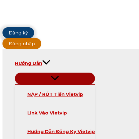
Skip
to
content
Đăng ký
Đăng nhập
Hướng Dẫn
Menu
Toggle
NẠP / RÚT Tiền Vietvip
Link Vào Vietvip
Hướng Dẫn Đăng Ký Vietvip